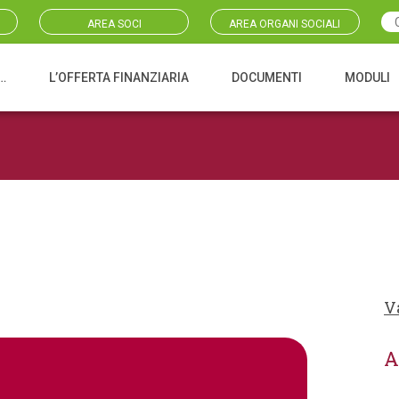
AREA SOCI
AREA ORGANI SOCIALI
…
L’OFFERTA FINANZIARIA
DOCUMENTI
MODULI
V
A