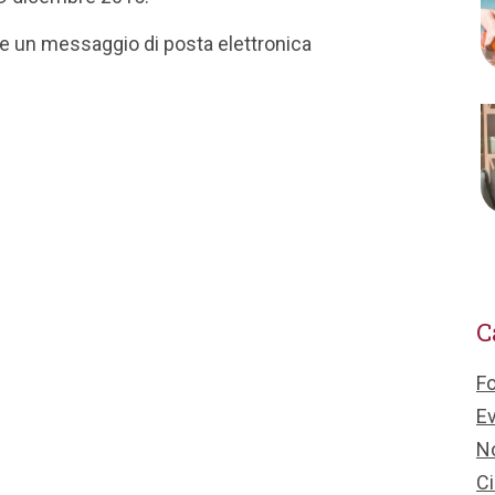
re un messaggio di posta elettronica
C
F
Ev
No
Ci