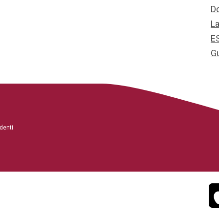
D
L
E
G
denti