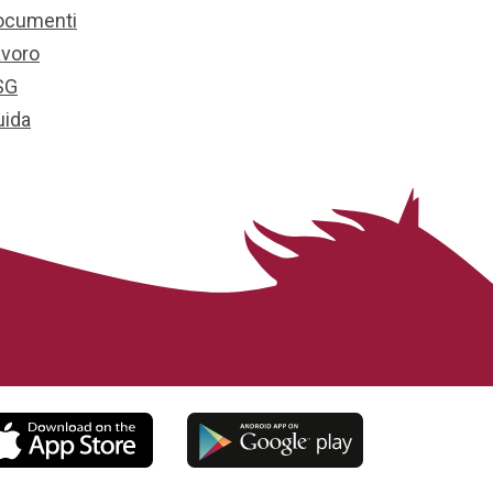
ocumenti
avoro
SG
uida