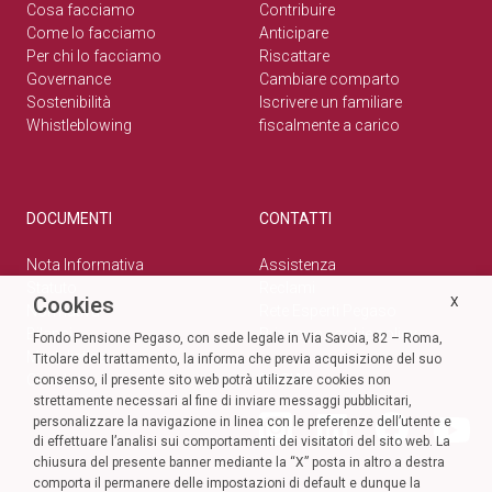
Cosa facciamo
Contribuire
Come lo facciamo
Anticipare
Per chi lo facciamo
Riscattare
Governance
Cambiare comparto
Sostenibilità
Iscrivere un familiare
Whistleblowing
fiscalmente a carico
DOCUMENTI
CONTATTI
Nota Informativa
Assistenza
Statuto
Reclami
Cookies
X
Normativa
Rete Esperti Pegaso
Bilanci
Privacy e cookie policy
Fondo Pensione Pegaso, con sede legale in Via Savoia, 82 – Roma,
Modulistica
Titolare del trattamento, la informa che previa acquisizione del suo
Circolari
SOCIAL
consenso, il presente sito web potrà utilizzare cookies non
strettamente necessari al fine di inviare messaggi pubblicitari,
personalizzare la navigazione in linea con le preferenze dell’utente e
di effettuare l’analisi sui comportamenti dei visitatori del sito web. La
chiusura del presente banner mediante la “X” posta in altro a destra
comporta il permanere delle impostazioni di default e dunque la