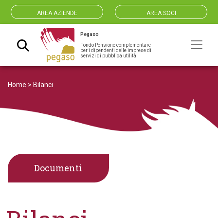
AREA AZIENDE
AREA SOCI
Pegaso
Fondo Pensione complementare
Navigazione principale
per i dipendenti delle imprese di
servizi di pubblica utilità
Home
>
Bilanci
Documenti