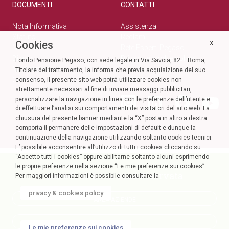
DOCUMENTI
CONTATTI
Nota Informativa
Assistenza
Statuto
Reclami
Cookies
X
Normativa
Rete Esperti Pegaso
Bilanci
Privacy e cookie policy
Fondo Pensione Pegaso, con sede legale in Via Savoia, 82 – Roma,
Modulistica
Titolare del trattamento, la informa che previa acquisizione del suo
Circolari
SOCIAL
consenso, il presente sito web potrà utilizzare cookies non
strettamente necessari al fine di inviare messaggi pubblicitari,
personalizzare la navigazione in linea con le preferenze dell’utente e
di effettuare l’analisi sui comportamenti dei visitatori del sito web. La
chiusura del presente banner mediante la “X” posta in altro a destra
comporta il permanere delle impostazioni di default e dunque la
continuazione della navigazione utilizzando soltanto cookies tecnici.
E’ possibile acconsentire all’utilizzo di tutti i cookies cliccando su
“Accetto tutti i cookies” oppure abilitarne soltanto alcuni esprimendo
le proprie preferenze nella sezione “Le mie preferenze sui cookies”.
Accedi alla tua Area Riservata
Per maggiori informazioni è possibile consultare la
privacy & cookies policy
.
AREA AZIENDE
AREA SOCI
Le mie preferenze sui cookies