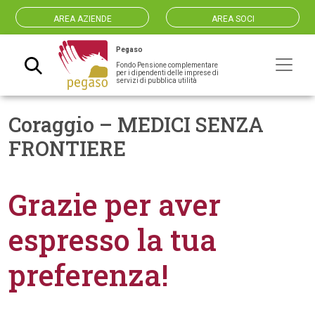
AREA AZIENDE
AREA SOCI
Pegaso
Fondo Pensione complementare
Navigazione principale
per i dipendenti delle imprese di
servizi di pubblica utilità
Coraggio – MEDICI SENZA
FRONTIERE
Grazie per aver
espresso la tua
preferenza!