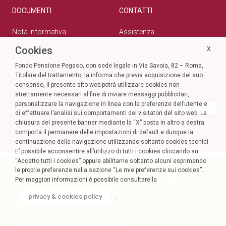
DOCUMENTI
CONTATTI
Nota Informativa
Assistenza
Statuto
Reclami
Cookies
X
Normativa
Rete Esperti Pegaso
Bilanci
Privacy e cookie policy
Fondo Pensione Pegaso, con sede legale in Via Savoia, 82 – Roma,
Modulistica
Titolare del trattamento, la informa che previa acquisizione del suo
Circolari
SOCIAL
consenso, il presente sito web potrà utilizzare cookies non
strettamente necessari al fine di inviare messaggi pubblicitari,
personalizzare la navigazione in linea con le preferenze dell’utente e
di effettuare l’analisi sui comportamenti dei visitatori del sito web. La
chiusura del presente banner mediante la “X” posta in altro a destra
comporta il permanere delle impostazioni di default e dunque la
continuazione della navigazione utilizzando soltanto cookies tecnici.
E’ possibile acconsentire all’utilizzo di tutti i cookies cliccando su
“Accetto tutti i cookies” oppure abilitarne soltanto alcuni esprimendo
le proprie preferenze nella sezione “Le mie preferenze sui cookies”.
Accedi alla tua Area Riservata
Per maggiori informazioni è possibile consultare la
privacy & cookies policy
.
AREA AZIENDE