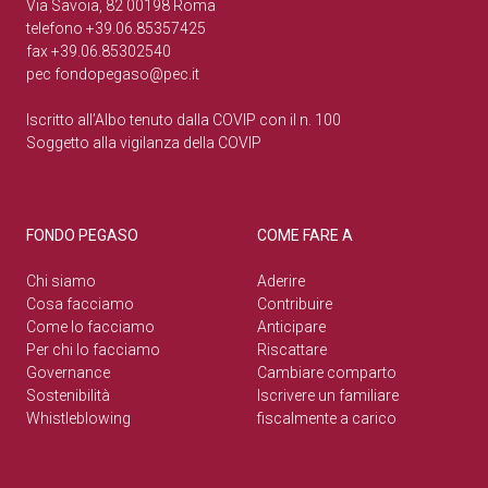
Via Savoia, 82 00198 Roma
telefono +39.06.85357425
fax +39.06.85302540
pec
fondopegaso@pec.it
Iscritto all’Albo tenuto dalla COVIP con il n. 100
Soggetto alla vigilanza della COVIP
FONDO PEGASO
COME FARE A
Chi siamo
Aderire
Cosa facciamo
Contribuire
Come lo facciamo
Anticipare
Per chi lo facciamo
Riscattare
Governance
Cambiare comparto
Sostenibilità
Iscrivere un familiare
Whistleblowing
fiscalmente a carico