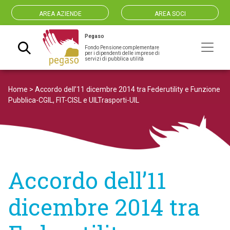
AREA AZIENDE
AREA SOCI
Pegaso
Fondo Pensione complementare
Navigazione principale
per i dipendenti delle imprese di
servizi di pubblica utilità
Home
>
Accordo dell’11 dicembre 2014 tra Federutility e Funzione
Pubblica-CGIL, FIT-CISL e UILTrasporti-UIL
Accordo dell’11
dicembre 2014 tra