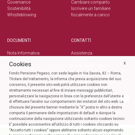
Governance
Cambiare comparto
Sostenibilità
Iscrivere un familiare
Whistleblowing
fiscalmente a carico
DOCUMENTI
CONTATTI
Nota Informativa
Assistenza
Statuto
Reclami
Cookies
X
Normativa
Rete Esperti Pegaso
Bilanci
Privacy e cookie policy
Fondo Pensione Pegaso, con sede legale in Via Savoia, 82 – Roma,
Modulistica
Titolare del trattamento, la informa che previa acquisizione del suo
Circolari
SOCIAL
consenso, il presente sito web potrà utilizzare cookies non
strettamente necessari al fine di inviare messaggi pubblicitari,
personalizzare la navigazione in linea con le preferenze dell’utente e
di effettuare l’analisi sui comportamenti dei visitatori del sito web. La
chiusura del presente banner mediante la “X” posta in altro a destra
comporta il permanere delle impostazioni di default e dunque la
continuazione della navigazione utilizzando soltanto cookies tecnici.
E’ possibile acconsentire all’utilizzo di tutti i cookies cliccando su
“Accetto tutti i cookies” oppure abilitarne soltanto alcuni esprimendo