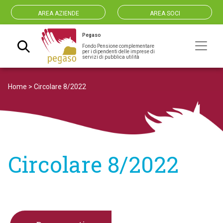
AREA AZIENDE
AREA SOCI
Pegaso
Fondo Pensione complementare
Navigazione principale
per i dipendenti delle imprese di
servizi di pubblica utilità
Home
>
Circolare 8/2022
Circolare 8/2022