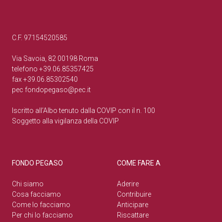
C.F. 97154520585
Via Savoia, 82 00198 Roma
telefono +39.06.85357425
fax +39.06.85302540
pec
fondopegaso@pec.it
Iscritto all’Albo tenuto dalla COVIP con il n. 100
Soggetto alla vigilanza della COVIP
FONDO PEGASO
COME FARE A
Chi siamo
Aderire
Cosa facciamo
Contribuire
Come lo facciamo
Anticipare
Per chi lo facciamo
Riscattare