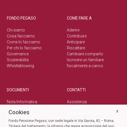
FONDO PEGASO
COME FARE A
Chi siamo
Aderire
Cosa facciamo
Contribuire
Come lo facciamo
Anticipare
Per chi lo facciamo
Riscattare
Governance
Cambiare comparto
Sostenibilità
Iscrivere un familiare
Whistleblowing
fiscalmente a carico
DOCUMENTI
CONTATTI
Nota Informativa
Assistenza
Statuto
Reclami
Cookies
X
Normativa
Rete Esperti Pegaso
Bilanci
Privacy e cookie policy
Fondo Pensione Pegaso, con sede legale in Via Savoia, 82 – Roma,
Modulistica
Titolare del trattamento, la informa che previa acquisizione del suo