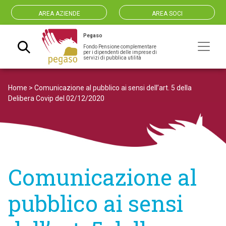
AREA AZIENDE
AREA SOCI
Pegaso
Fondo Pensione complementare
Navigazione principale
per i dipendenti delle imprese di
servizi di pubblica utilità
Home
>
Comunicazione al pubblico ai sensi dell’art. 5 della
Delibera Covip del 02/12/2020
Comunicazione al
pubblico ai sensi