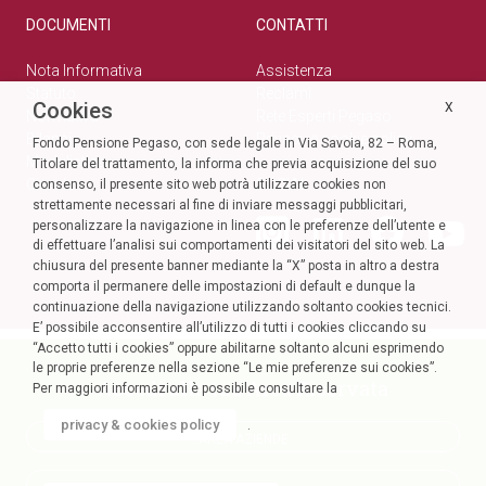
DOCUMENTI
CONTATTI
Nota Informativa
Assistenza
Statuto
Reclami
Cookies
X
Normativa
Rete Esperti Pegaso
Bilanci
Privacy e cookie policy
Fondo Pensione Pegaso, con sede legale in Via Savoia, 82 – Roma,
Modulistica
Titolare del trattamento, la informa che previa acquisizione del suo
Circolari
SOCIAL
consenso, il presente sito web potrà utilizzare cookies non
strettamente necessari al fine di inviare messaggi pubblicitari,
personalizzare la navigazione in linea con le preferenze dell’utente e
di effettuare l’analisi sui comportamenti dei visitatori del sito web. La
chiusura del presente banner mediante la “X” posta in altro a destra
comporta il permanere delle impostazioni di default e dunque la
continuazione della navigazione utilizzando soltanto cookies tecnici.
E’ possibile acconsentire all’utilizzo di tutti i cookies cliccando su
“Accetto tutti i cookies” oppure abilitarne soltanto alcuni esprimendo
le proprie preferenze nella sezione “Le mie preferenze sui cookies”.
Accedi alla tua Area Riservata
Per maggiori informazioni è possibile consultare la
privacy & cookies policy
.
AREA AZIENDE