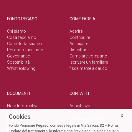
FONDO PEGASO
COME FARE A
Chi siamo
Aderire
Cosa facciamo
Contribuire
Come lo facciamo
Anticipare
Per chi lo facciamo
Riscattare
Governance
Cambiare comparto
Sostenibilità
Iscrivere un familiare
Whistleblowing
fiscalmente a carico
DOCUMENTI
CONTATTI
Nota Informativa
Assistenza
Statuto
Reclami
Cookies
X
Normativa
Rete Esperti Pegaso
Bilanci
Privacy e cookie policy
Fondo Pensione Pegaso, con sede legale in Via Savoia, 82 – Roma,
Modulistica
Titolare del trattamento, la informa che previa acquisizione del suo