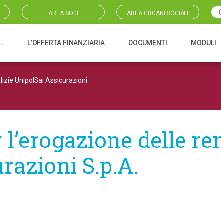
AREA SOCI
AREA ORGANI SOCIALI
…
L’OFFERTA FINANZIARIA
DOCUMENTI
MODULI
lizie UnipolSai Assicurazioni
l’erogazione delle ren
razioni S.p.A.