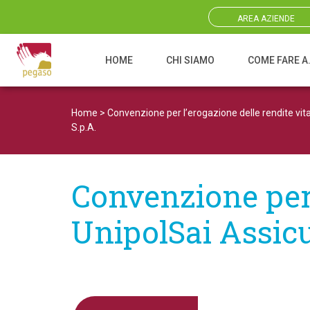
AREA AZIENDE
HOME
CHI SIAMO
COME FARE A
Navigazione principale
Home
>
Convenzione per l’erogazione delle rendite vita
S.p.A.
Convenzione per 
UnipolSai Assicu