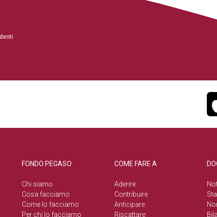
denti
FONDO PEGASO
COME FARE A
DO
Chi siamo
Aderire
Not
Cosa facciamo
Contribuire
Sta
Come lo facciamo
Anticipare
No
Per chi lo facciamo
Riscattare
Bil