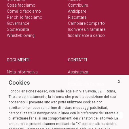
Cosa facciamo
Contribuire
Come lo facciamo
Anticipare
Per chi lo facciamo
Riscattare
Governance
Cambiare comparto
Sostenibilità
Iscrivere un familiare
Whistleblowing
fiscalmente a carico
DOCUMENTI
CONTATTI
Nota Informativa
Assistenza
Statuto
Reclami
Cookies
X
Normativa
Rete Esperti Pegaso
Bilanci
Privacy e cookie policy
Fondo Pensione Pegaso, con sede legale in Via Savoia, 82 – Roma,
Modulistica
Titolare del trattamento, la informa che previa acquisizione del suo
Circolari
SOCIAL
consenso, il presente sito web potrà utilizzare cookies non
strettamente necessari al fine di inviare messaggi pubblicitari,
personalizzare la navigazione in linea con le preferenze dell’utente e
di effettuare l’analisi sui comportamenti dei visitatori del sito web. La
chiusura del presente banner mediante la “X” posta in altro a destra