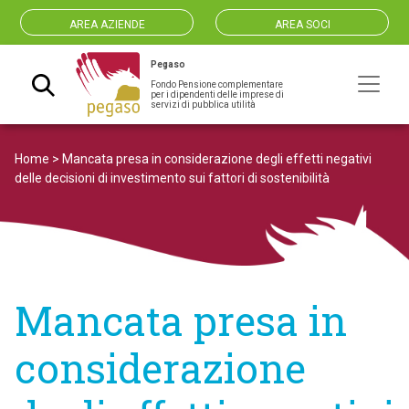
AREA AZIENDE
AREA SOCI
Pegaso
Fondo Pensione complementare
Navigazione principale
per i dipendenti delle imprese di
servizi di pubblica utilità
Home
>
Mancata presa in considerazione degli effetti negativi
delle decisioni di investimento sui fattori di sostenibilità
Mancata presa in
considerazione