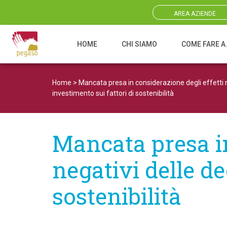
AREA AZIENDE
HOME
CHI SIAMO
COME FARE A
Navigazione principale
Home
>
Mancata presa in considerazione degli effetti ne
investimento sui fattori di sostenibilità
Mancata presa in
negativi delle de
sostenibilità