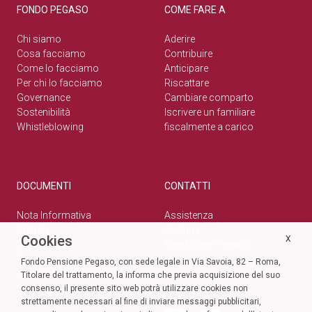
FONDO PEGASO
COME FARE A
Chi siamo
Aderire
Cosa facciamo
Contribuire
Come lo facciamo
Anticipare
Per chi lo facciamo
Riscattare
Governance
Cambiare comparto
Sostenibilità
Iscrivere un familiare
Whistleblowing
fiscalmente a carico
DOCUMENTI
CONTATTI
Nota Informativa
Assistenza
Statuto
Reclami
Cookies
X
Normativa
Rete Esperti Pegaso
Bilanci
Privacy e cookie policy
Fondo Pensione Pegaso, con sede legale in Via Savoia, 82 – Roma,
Modulistica
Titolare del trattamento, la informa che previa acquisizione del suo
Circolari
SOCIAL
consenso, il presente sito web potrà utilizzare cookies non
strettamente necessari al fine di inviare messaggi pubblicitari,