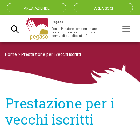
AREA AZIENDE
AREA SOCI
Pegaso
Fondo Pensione complementare
Navigazione principale
per i dipendenti delle imprese di
servizi di pubblica utilità
Home
>
Prestazione per i vecchi iscritti
Prestazione per i
vecchi iscritti