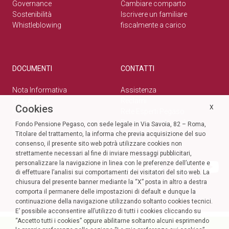
Governance
Cambiare comparto
Sostenibilità
Iscrivere un familiare
Whistleblowing
fiscalmente a carico
DOCUMENTI
CONTATTI
Nota Informativa
Assistenza
Statuto
Reclami
Cookies
X
Normativa
Rete Esperti Pegaso
Bilanci
Privacy e cookie policy
Fondo Pensione Pegaso, con sede legale in Via Savoia, 82 – Roma,
Modulistica
Titolare del trattamento, la informa che previa acquisizione del suo
Circolari
SOCIAL
consenso, il presente sito web potrà utilizzare cookies non
strettamente necessari al fine di inviare messaggi pubblicitari,
personalizzare la navigazione in linea con le preferenze dell’utente e
di effettuare l’analisi sui comportamenti dei visitatori del sito web. La
chiusura del presente banner mediante la “X” posta in altro a destra
comporta il permanere delle impostazioni di default e dunque la
continuazione della navigazione utilizzando soltanto cookies tecnici.
E’ possibile acconsentire all’utilizzo di tutti i cookies cliccando su
“Accetto tutti i cookies” oppure abilitarne soltanto alcuni esprimendo