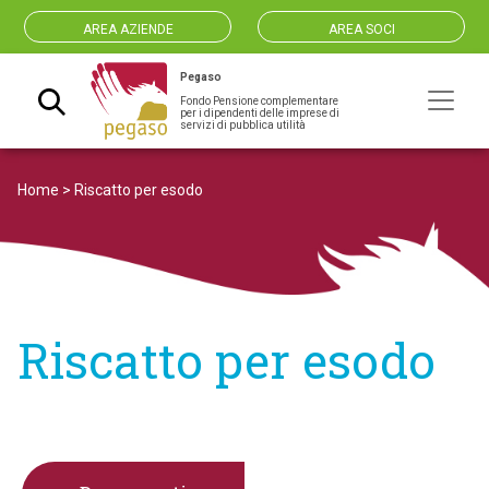
AREA AZIENDE
AREA SOCI
Pegaso
Fondo Pensione complementare
Navigazione principale
per i dipendenti delle imprese di
servizi di pubblica utilità
Home
>
Riscatto per esodo
Riscatto per esodo