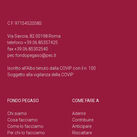
C.F. 97154520585
Via Savoia, 82 00198 Roma
telefono +39.06.85357425
fax +39.06.85302540
pec
fondopegaso@pec.it
Iscritto all’Albo tenuto dalla COVIP con il n. 100
Soggetto alla vigilanza della COVIP
FONDO PEGASO
COME FARE A
Chi siamo
Aderire
Cosa facciamo
Contribuire
Come lo facciamo
Anticipare
Per chi lo facciamo
Riscattare