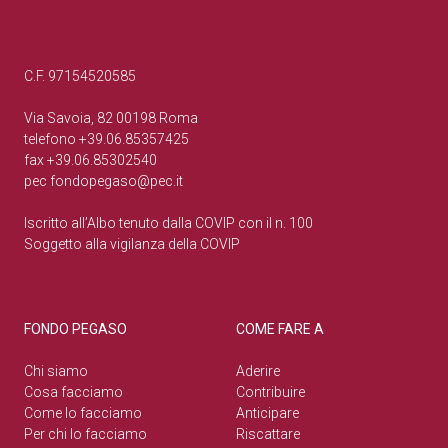
C.F. 97154520585
Via Savoia, 82 00198 Roma
telefono +39.06.85357425
fax +39.06.85302540
pec
fondopegaso@pec.it
Iscritto all’Albo tenuto dalla COVIP con il n. 100
Soggetto alla vigilanza della COVIP
FONDO PEGASO
COME FARE A
Chi siamo
Aderire
Cosa facciamo
Contribuire
Come lo facciamo
Anticipare
Per chi lo facciamo
Riscattare