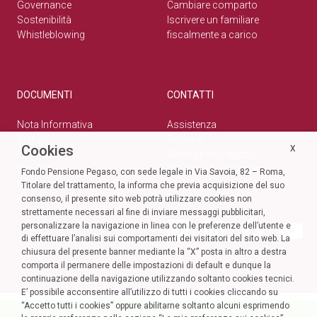
Governance
Cambiare comparto
Sostenibilità
Iscrivere un familiare
Whistleblowing
fiscalmente a carico
DOCUMENTI
CONTATTI
Nota Informativa
Assistenza
Statuto
Reclami
Cookies
X
Normativa
Rete Esperti Pegaso
Bilanci
Privacy e cookie policy
Fondo Pensione Pegaso, con sede legale in Via Savoia, 82 – Roma,
Modulistica
Titolare del trattamento, la informa che previa acquisizione del suo
Circolari
SOCIAL
consenso, il presente sito web potrà utilizzare cookies non
strettamente necessari al fine di inviare messaggi pubblicitari,
personalizzare la navigazione in linea con le preferenze dell’utente e
di effettuare l’analisi sui comportamenti dei visitatori del sito web. La
chiusura del presente banner mediante la “X” posta in altro a destra
comporta il permanere delle impostazioni di default e dunque la
continuazione della navigazione utilizzando soltanto cookies tecnici.
E’ possibile acconsentire all’utilizzo di tutti i cookies cliccando su
“Accetto tutti i cookies” oppure abilitarne soltanto alcuni esprimendo