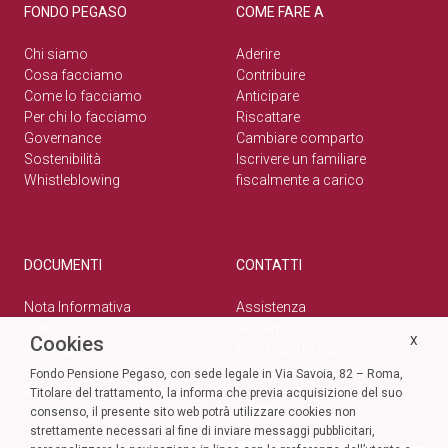
FONDO PEGASO
COME FARE A
Chi siamo
Aderire
Cosa facciamo
Contribuire
Come lo facciamo
Anticipare
Per chi lo facciamo
Riscattare
Governance
Cambiare comparto
Sostenibilità
Iscrivere un familiare
Whistleblowing
fiscalmente a carico
DOCUMENTI
CONTATTI
Nota Informativa
Assistenza
Statuto
Reclami
Cookies
X
Normativa
Rete Esperti Pegaso
Bilanci
Privacy e cookie policy
Fondo Pensione Pegaso, con sede legale in Via Savoia, 82 – Roma,
Modulistica
Titolare del trattamento, la informa che previa acquisizione del suo
Circolari
SOCIAL
consenso, il presente sito web potrà utilizzare cookies non
strettamente necessari al fine di inviare messaggi pubblicitari,