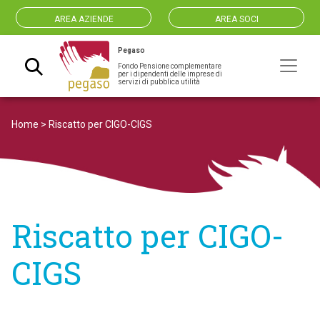
AREA AZIENDE
AREA SOCI
Pegaso
Fondo Pensione complementare
Navigazione principale
per i dipendenti delle imprese di
servizi di pubblica utilità
Home
>
Riscatto per CIGO-CIGS
Riscatto per CIGO-
CIGS