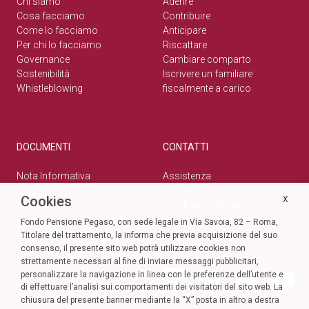
Chi siamo
Aderire
Cosa facciamo
Contribuire
Come lo facciamo
Anticipare
Per chi lo facciamo
Riscattare
Governance
Cambiare comparto
Sostenibilità
Iscrivere un familiare
Whistleblowing
fiscalmente a carico
DOCUMENTI
CONTATTI
Nota Informativa
Assistenza
Statuto
Reclami
Cookies
X
Normativa
Rete Esperti Pegaso
Bilanci
Privacy e cookie policy
Fondo Pensione Pegaso, con sede legale in Via Savoia, 82 – Roma,
Modulistica
Titolare del trattamento, la informa che previa acquisizione del suo
Circolari
SOCIAL
consenso, il presente sito web potrà utilizzare cookies non
strettamente necessari al fine di inviare messaggi pubblicitari,
personalizzare la navigazione in linea con le preferenze dell’utente e
di effettuare l’analisi sui comportamenti dei visitatori del sito web. La
chiusura del presente banner mediante la “X” posta in altro a destra