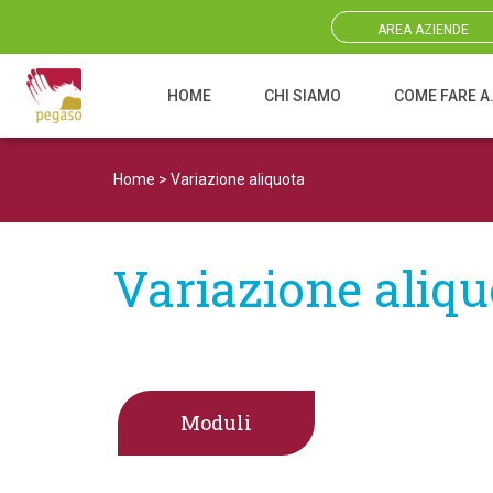
AREA AZIENDE
HOME
CHI SIAMO
COME FARE A
Navigazione principale
Home
>
Variazione aliquota
Variazione aliqu
Moduli