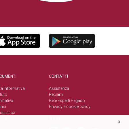
CUMENTI
CONTATTI
a Informativa
Assistenza
tuto
Reclami
rmativa
Rete Esperti Pegaso
anci
Privacy e cookie policy
ulistica
colari
SOCIAL
X