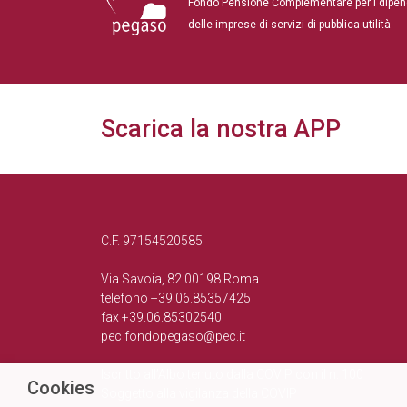
Fondo Pensione Complementare per i dipen
delle imprese di servizi di pubblica utilità
Scarica la nostra APP
C.F. 97154520585
Via Savoia, 82 00198 Roma
telefono +39.06.85357425
fax +39.06.85302540
pec
fondopegaso@pec.it
Iscritto all’Albo tenuto dalla COVIP con il n. 100
Cookies
Soggetto alla vigilanza della COVIP