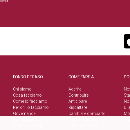
denti
FONDO PEGASO
COME FARE A
DO
Chi siamo
Aderire
Not
Cosa facciamo
Contribuire
Sta
Come lo facciamo
Anticipare
No
Per chi lo facciamo
Riscattare
Bil
Governance
Cambiare comparto
Mod
Sostenibilità
Iscrivere un familiare
Cir
Whistleblowing
fiscalmente a carico