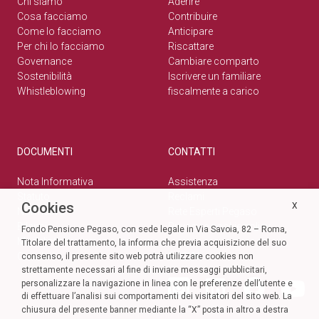
Chi siamo
Aderire
Cosa facciamo
Contribuire
Come lo facciamo
Anticipare
Per chi lo facciamo
Riscattare
Governance
Cambiare comparto
Sostenibilità
Iscrivere un familiare
Whistleblowing
fiscalmente a carico
DOCUMENTI
CONTATTI
Nota Informativa
Assistenza
Statuto
Reclami
Cookies
X
Normativa
Rete Esperti Pegaso
Bilanci
Privacy e cookie policy
Fondo Pensione Pegaso, con sede legale in Via Savoia, 82 – Roma,
Modulistica
Titolare del trattamento, la informa che previa acquisizione del suo
Circolari
SOCIAL
consenso, il presente sito web potrà utilizzare cookies non
strettamente necessari al fine di inviare messaggi pubblicitari,
personalizzare la navigazione in linea con le preferenze dell’utente e
di effettuare l’analisi sui comportamenti dei visitatori del sito web. La
chiusura del presente banner mediante la “X” posta in altro a destra