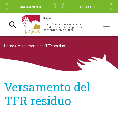
AREA AZIENDE
AREA SOCI
Pegaso
Fondo Pensione complementare
Navigazione principale
per i dipendenti delle imprese di
servizi di pubblica utilità
Home
>
Versamento del TFR residuo
Versamento del
TFR residuo