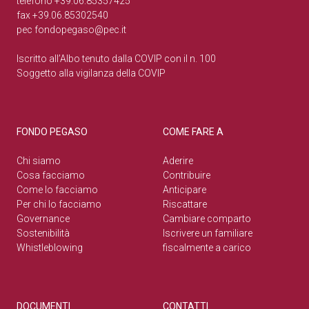
telefono +39.06.85357425
fax +39.06.85302540
pec
fondopegaso@pec.it
Iscritto all’Albo tenuto dalla COVIP con il n. 100
Soggetto alla vigilanza della COVIP
FONDO PEGASO
COME FARE A
Chi siamo
Aderire
Cosa facciamo
Contribuire
Come lo facciamo
Anticipare
Per chi lo facciamo
Riscattare
Governance
Cambiare comparto
Sostenibilità
Iscrivere un familiare
Whistleblowing
fiscalmente a carico
DOCUMENTI
CONTATTI