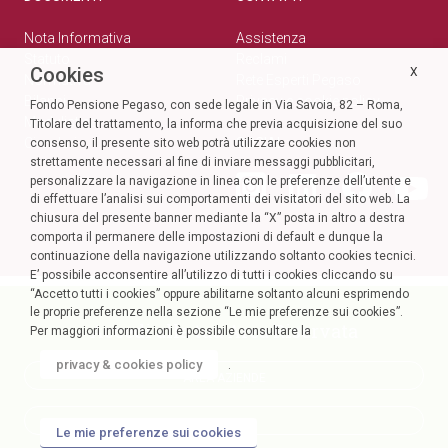
Nota Informativa
Assistenza
Statuto
Reclami
Cookies
X
Normativa
Rete Esperti Pegaso
Bilanci
Privacy e cookie policy
Fondo Pensione Pegaso, con sede legale in Via Savoia, 82 – Roma,
Modulistica
Titolare del trattamento, la informa che previa acquisizione del suo
Circolari
SOCIAL
consenso, il presente sito web potrà utilizzare cookies non
strettamente necessari al fine di inviare messaggi pubblicitari,
personalizzare la navigazione in linea con le preferenze dell’utente e
di effettuare l’analisi sui comportamenti dei visitatori del sito web. La
chiusura del presente banner mediante la “X” posta in altro a destra
comporta il permanere delle impostazioni di default e dunque la
continuazione della navigazione utilizzando soltanto cookies tecnici.
E’ possibile acconsentire all’utilizzo di tutti i cookies cliccando su
“Accetto tutti i cookies” oppure abilitarne soltanto alcuni esprimendo
le proprie preferenze nella sezione “Le mie preferenze sui cookies”.
Accedi alla tua Area Riservata
Per maggiori informazioni è possibile consultare la
privacy & cookies policy
.
AREA AZIENDE
AREA SOCI
Le mie preferenze sui cookies