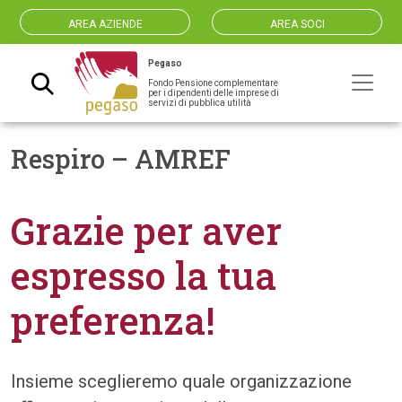
AREA AZIENDE
AREA SOCI
Pegaso
Fondo Pensione complementare
Navigazione principale
per i dipendenti delle imprese di
servizi di pubblica utilità
Respiro – AMREF
Grazie per aver
espresso la tua
preferenza!
Insieme sceglieremo quale organizzazione