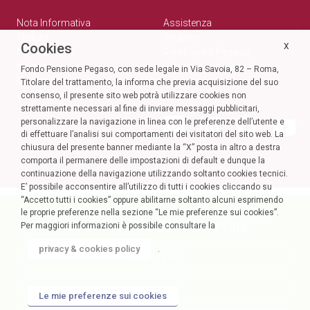
Nota Informativa
Assistenza
Statuto
Reclami
Cookies
X
Normativa
Rete Esperti Pegaso
Bilanci
Privacy e cookie policy
Fondo Pensione Pegaso, con sede legale in Via Savoia, 82 – Roma,
Modulistica
Titolare del trattamento, la informa che previa acquisizione del suo
Circolari
SOCIAL
consenso, il presente sito web potrà utilizzare cookies non
strettamente necessari al fine di inviare messaggi pubblicitari,
personalizzare la navigazione in linea con le preferenze dell’utente e
di effettuare l’analisi sui comportamenti dei visitatori del sito web. La
chiusura del presente banner mediante la “X” posta in altro a destra
comporta il permanere delle impostazioni di default e dunque la
continuazione della navigazione utilizzando soltanto cookies tecnici.
E’ possibile acconsentire all’utilizzo di tutti i cookies cliccando su
“Accetto tutti i cookies” oppure abilitarne soltanto alcuni esprimendo
le proprie preferenze nella sezione “Le mie preferenze sui cookies”.
Accedi alla tua Area Riservata
Per maggiori informazioni è possibile consultare la
privacy & cookies policy
.
AREA AZIENDE
AREA SOCI
Le mie preferenze sui cookies