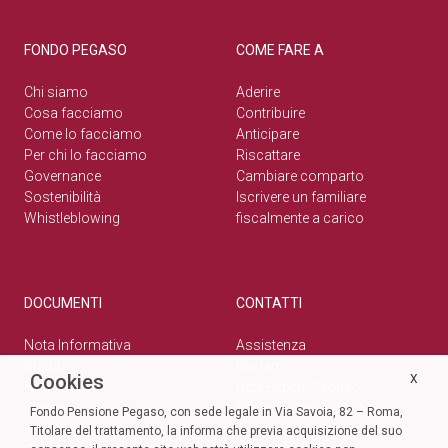
FONDO PEGASO
COME FARE A
Chi siamo
Aderire
Cosa facciamo
Contribuire
Come lo facciamo
Anticipare
Per chi lo facciamo
Riscattare
Governance
Cambiare comparto
Sostenibilità
Iscrivere un familiare
Whistleblowing
fiscalmente a carico
DOCUMENTI
CONTATTI
Nota Informativa
Assistenza
Statuto
Reclami
Cookies
X
Normativa
Rete Esperti Pegaso
Bilanci
Privacy e cookie policy
Fondo Pensione Pegaso, con sede legale in Via Savoia, 82 – Roma,
Modulistica
Titolare del trattamento, la informa che previa acquisizione del suo