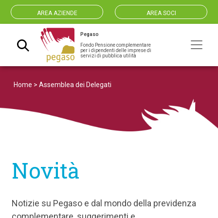
AREA AZIENDE
AREA SOCI
Pegaso
Fondo Pensione complementare
Navigazione principale
per i dipendenti delle imprese di
servizi di pubblica utilità
Home
>
Assemblea dei Delegati
Novità
Notizie su Pegaso e dal mondo della previdenza
complementare, suggerimenti e