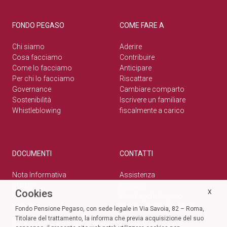
FONDO PEGASO
COME FARE A
Chi siamo
Aderire
Cosa facciamo
Contribuire
Come lo facciamo
Anticipare
Per chi lo facciamo
Riscattare
Governance
Cambiare comparto
Sostenibilità
Iscrivere un familiare
Whistleblowing
fiscalmente a carico
DOCUMENTI
CONTATTI
Nota Informativa
Assistenza
Statuto
Reclami
Cookies
X
Normativa
Rete Esperti Pegaso
Bilanci
Privacy e cookie policy
Fondo Pensione Pegaso, con sede legale in Via Savoia, 82 – Roma,
Modulistica
Titolare del trattamento, la informa che previa acquisizione del suo