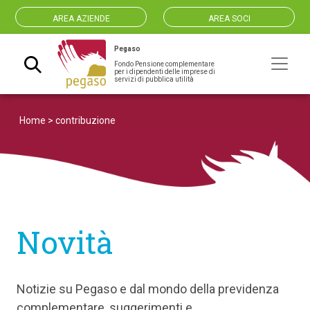
AREA AZIENDE
AREA SOCI
Pegaso
Fondo Pensione complementare
Navigazione principale
per i dipendenti delle imprese di
servizi di pubblica utilità
Home
>
contribuzione
Novità
Notizie su Pegaso e dal mondo della previdenza
complementare, suggerimenti e