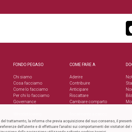
FONDO PEGASO
COME FARE A
DO
Chi siamo
Aderire
Not
Cosa facciamo
Contribuire
Sta
Come lo facciamo
Anticipare
No
Per chi lo facciamo
Riscattare
Bil
Governance
Cambiare comparto
Mod
Sostenibilità
Iscrivere un familiare
Cir
Whistleblowing
fiscalmente a carico
el trattamento, la informa che previa acquisizione del suo consenso, il presente
referenze dell’utente e di effettuare l’analisi sui comportamenti dei visitatori de