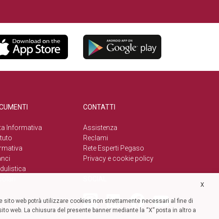
CUMENTI
CONTATTI
a Informativa
Assistenza
tuto
Reclami
rmativa
Rete Esperti Pegaso
anci
Privacy e cookie policy
ulistica
colari
SOCIAL
X
 sito web potrà utilizzare cookies non strettamente necessari al fine di
l sito web. La chiusura del presente banner mediante la “X” posta in altro a