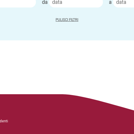
da
a
PULISCI FILTRI
denti