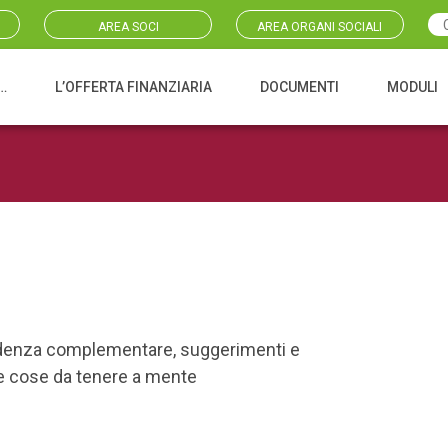
AREA SOCI
AREA ORGANI SOCIALI
…
L’OFFERTA FINANZIARIA
DOCUMENTI
MODULI
idenza complementare, suggerimenti e
e e cose da tenere a mente