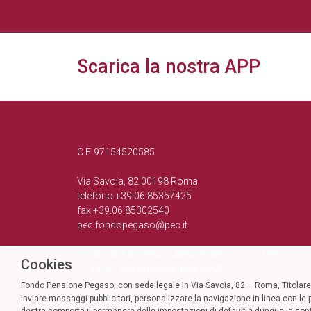
Scarica la nostra APP
C.F. 97154520585
Via Savoia, 82 00198 Roma
telefono +39.06.85357425
fax +39.06.85302540
pec
fondopegaso@pec.it
Iscritto all’Albo tenuto dalla COVIP con il n. 100
Cookies
Soggetto alla vigilanza della COVIP
Fondo Pensione Pegaso, con sede legale in Via Savoia, 82 – Roma, Titolare d
inviare messaggi pubblicitari, personalizzare la navigazione in linea con le p