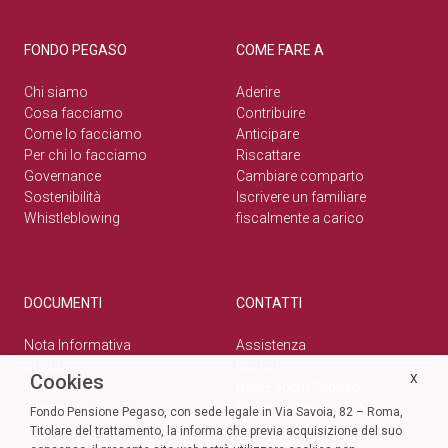
FONDO PEGASO
COME FARE A
Chi siamo
Aderire
Cosa facciamo
Contribuire
Come lo facciamo
Anticipare
Per chi lo facciamo
Riscattare
Governance
Cambiare comparto
Sostenibilità
Iscrivere un familiare
Whistleblowing
fiscalmente a carico
DOCUMENTI
CONTATTI
Nota Informativa
Assistenza
Statuto
Reclami
Cookies
X
Normativa
Rete Esperti Pegaso
Bilanci
Privacy e cookie policy
Fondo Pensione Pegaso, con sede legale in Via Savoia, 82 – Roma,
Modulistica
Titolare del trattamento, la informa che previa acquisizione del suo