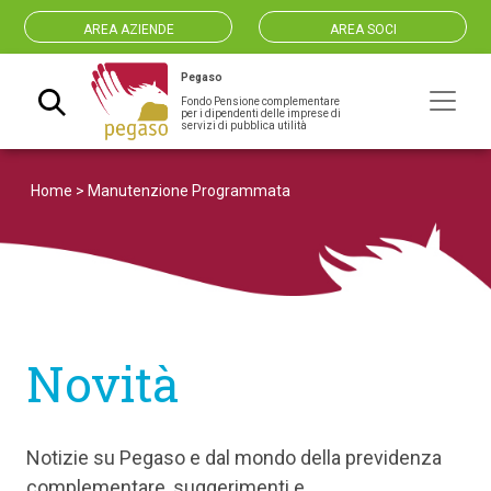
AREA AZIENDE
AREA SOCI
Pegaso
Fondo Pensione complementare
Navigazione principale
per i dipendenti delle imprese di
servizi di pubblica utilità
Home
>
Manutenzione Programmata
Novità
Notizie su Pegaso e dal mondo della previdenza
complementare, suggerimenti e