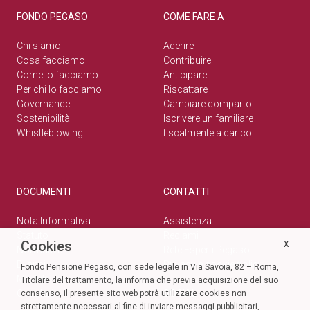
FONDO PEGASO
COME FARE A
Chi siamo
Aderire
Cosa facciamo
Contribuire
Come lo facciamo
Anticipare
Per chi lo facciamo
Riscattare
Governance
Cambiare comparto
Sostenibilità
Iscrivere un familiare
Whistleblowing
fiscalmente a carico
DOCUMENTI
CONTATTI
Nota Informativa
Assistenza
Statuto
Reclami
Cookies
X
Normativa
Rete Esperti Pegaso
Bilanci
Privacy e cookie policy
Fondo Pensione Pegaso, con sede legale in Via Savoia, 82 – Roma,
Modulistica
Titolare del trattamento, la informa che previa acquisizione del suo
Circolari
SOCIAL
consenso, il presente sito web potrà utilizzare cookies non
strettamente necessari al fine di inviare messaggi pubblicitari,