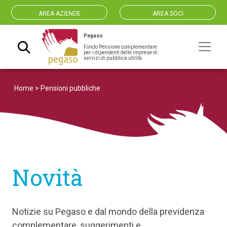
AREA AZIENDE
AREA SOCI
Pegaso
Fondo Pensione complementare
Navigazione principale
per i dipendenti delle imprese di
servizi di pubblica utilità
Home
>
Pensioni pubbliche
Novità
Notizie su Pegaso e dal mondo della previdenza
complementare, suggerimenti e