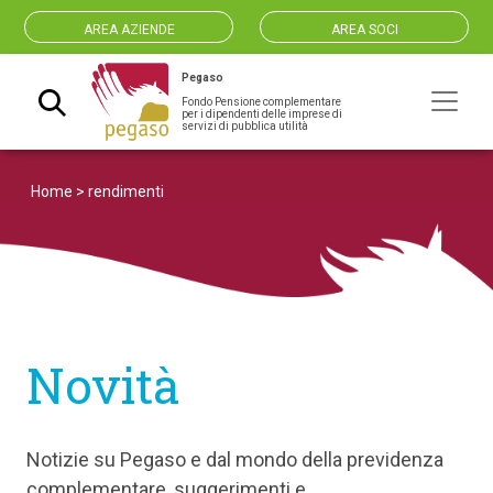
AREA AZIENDE
AREA SOCI
Pegaso
Fondo Pensione complementare
Navigazione principale
per i dipendenti delle imprese di
servizi di pubblica utilità
Home
>
rendimenti
Novità
Notizie su Pegaso e dal mondo della previdenza
complementare, suggerimenti e