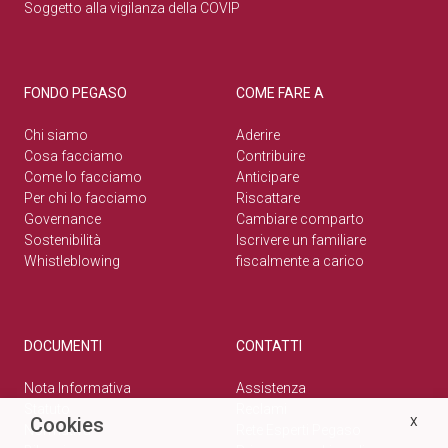
Soggetto alla vigilanza della COVIP
FONDO PEGASO
COME FARE A
Chi siamo
Aderire
Cosa facciamo
Contribuire
Come lo facciamo
Anticipare
Per chi lo facciamo
Riscattare
Governance
Cambiare comparto
Sostenibilità
Iscrivere un familiare
Whistleblowing
fiscalmente a carico
DOCUMENTI
CONTATTI
Nota Informativa
Assistenza
Statuto
Reclami
Cookies
X
Normativa
Rete Esperti Pegaso