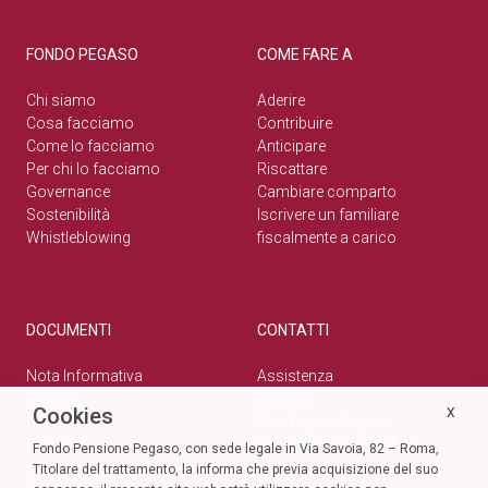
FONDO PEGASO
COME FARE A
Chi siamo
Aderire
Cosa facciamo
Contribuire
Come lo facciamo
Anticipare
Per chi lo facciamo
Riscattare
Governance
Cambiare comparto
Sostenibilità
Iscrivere un familiare
Whistleblowing
fiscalmente a carico
DOCUMENTI
CONTATTI
Nota Informativa
Assistenza
Statuto
Reclami
Cookies
X
Normativa
Rete Esperti Pegaso
Bilanci
Privacy e cookie policy
Fondo Pensione Pegaso, con sede legale in Via Savoia, 82 – Roma,
Modulistica
Titolare del trattamento, la informa che previa acquisizione del suo