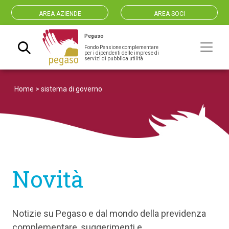
AREA AZIENDE
AREA SOCI
Pegaso
Fondo Pensione complementare
Navigazione principale
per i dipendenti delle imprese di
servizi di pubblica utilità
Home
>
sistema di governo
Novità
Notizie su Pegaso e dal mondo della previdenza
complementare, suggerimenti e