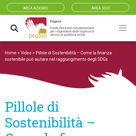
AREA AZIENDE
AREA SOCI
Pegaso
Fondo Pensione complementare
Navigazione principale
per i dipendenti delle imprese di
servizi di pubblica utilità
Home
>
Video
>
Pillole di Sostenibilità – Come la finanza
sostenibile può aiutare nel raggiungimento degli SDGs
Pillole di
Sostenibilità –