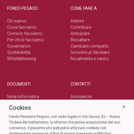
FONDO PEGASO
COME FARE A
Chi siamo
Aderire
Cosa facciamo
Contribuire
Come lo facciamo
Anticipare
Per chi lo facciamo
Riscattare
Governance
Cambiare comparto
Sostenibilità
Iscrivere un familiare
Whistleblowing
fiscalmente a carico
DOCUMENTI
CONTATTI
Nota Informativa
Assistenza
Statuto
Reclami
Cookies
X
Normativa
Rete Esperti Pegaso
Bilanci
Privacy e cookie policy
Fondo Pensione Pegaso, con sede legale in Via Savoia, 82 – Roma,
Modulistica
Titolare del trattamento, la informa che previa acquisizione del suo
Circolari
SOCIAL
consenso, il presente sito web potrà utilizzare cookies non
strettamente necessari al fine di inviare messaggi pubblicitari,