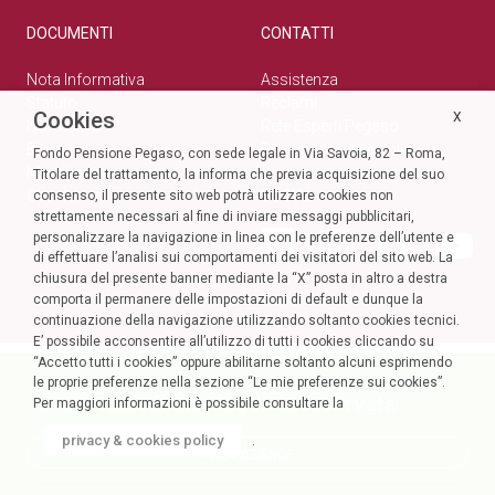
DOCUMENTI
CONTATTI
Nota Informativa
Assistenza
Statuto
Reclami
Cookies
X
Normativa
Rete Esperti Pegaso
Bilanci
Privacy e cookie policy
Fondo Pensione Pegaso, con sede legale in Via Savoia, 82 – Roma,
Modulistica
Titolare del trattamento, la informa che previa acquisizione del suo
Circolari
SOCIAL
consenso, il presente sito web potrà utilizzare cookies non
strettamente necessari al fine di inviare messaggi pubblicitari,
personalizzare la navigazione in linea con le preferenze dell’utente e
di effettuare l’analisi sui comportamenti dei visitatori del sito web. La
chiusura del presente banner mediante la “X” posta in altro a destra
comporta il permanere delle impostazioni di default e dunque la
continuazione della navigazione utilizzando soltanto cookies tecnici.
E’ possibile acconsentire all’utilizzo di tutti i cookies cliccando su
“Accetto tutti i cookies” oppure abilitarne soltanto alcuni esprimendo
le proprie preferenze nella sezione “Le mie preferenze sui cookies”.
Accedi alla tua Area Riservata
Per maggiori informazioni è possibile consultare la
privacy & cookies policy
.
AREA AZIENDE