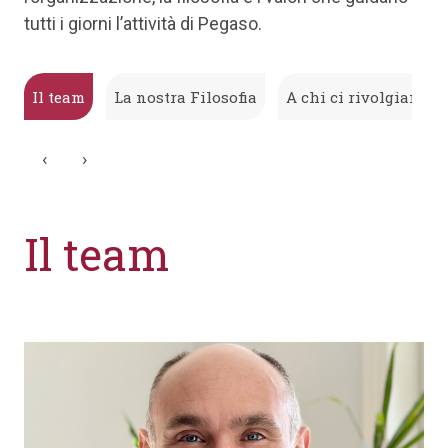
tutti i giorni l’attività di Pegaso.
o
Il team
La nostra Filosofia
A chi ci rivolgiamo
‹
›
Il team