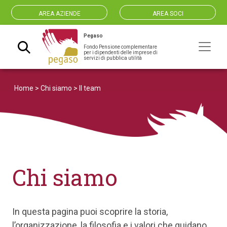
AREA AZIENDE
AREA SOCI
Pegaso
Fondo Pensione complementare
Navigazione principale
per i dipendenti delle imprese di
servizi di pubblica utilità
Home
>
Chi siamo
>
Il team
Chi siamo
In questa pagina puoi scoprire la storia,
l’organizzazione, la filosofia e i valori che guidano