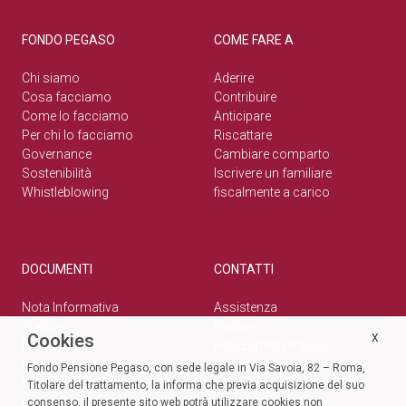
FONDO PEGASO
COME FARE A
Chi siamo
Aderire
Cosa facciamo
Contribuire
Come lo facciamo
Anticipare
Per chi lo facciamo
Riscattare
Governance
Cambiare comparto
Sostenibilità
Iscrivere un familiare
Whistleblowing
fiscalmente a carico
DOCUMENTI
CONTATTI
Nota Informativa
Assistenza
Statuto
Reclami
Cookies
X
Normativa
Rete Esperti Pegaso
Bilanci
Privacy e cookie policy
Fondo Pensione Pegaso, con sede legale in Via Savoia, 82 – Roma,
Modulistica
Titolare del trattamento, la informa che previa acquisizione del suo
Circolari
SOCIAL
consenso, il presente sito web potrà utilizzare cookies non