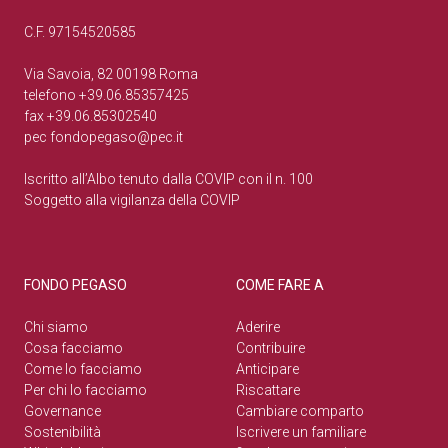
C.F. 97154520585
Via Savoia, 82 00198 Roma
telefono +39.06.85357425
fax +39.06.85302540
pec
fondopegaso@pec.it
Iscritto all’Albo tenuto dalla COVIP con il n. 100
Soggetto alla vigilanza della COVIP
FONDO PEGASO
COME FARE A
Chi siamo
Aderire
Cosa facciamo
Contribuire
Come lo facciamo
Anticipare
Per chi lo facciamo
Riscattare
Governance
Cambiare comparto
Sostenibilità
Iscrivere un familiare