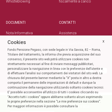
Whistleblowing
fiscalmente a carico
DOCUMENTI
CONTATTI
Nota Informativa
Assistenza
Statuto
Reclami
Cookies
X
Normativa
Rete Esperti Pegaso
Bilanci
Privacy e cookie policy
Fondo Pensione Pegaso, con sede legale in Via Savoia, 82 – Roma,
Modulistica
Titolare del trattamento, la informa che previa acquisizione del suo
Circolari
SOCIAL
consenso, il presente sito web potrà utilizzare cookies non
strettamente necessari al fine di inviare messaggi pubblicitari,
personalizzare la navigazione in linea con le preferenze dell’utente e
di effettuare l’analisi sui comportamenti dei visitatori del sito web. La
chiusura del presente banner mediante la “X” posta in altro a destra
comporta il permanere delle impostazioni di default e dunque la
continuazione della navigazione utilizzando soltanto cookies tecnici.
E’ possibile acconsentire all’utilizzo di tutti i cookies cliccando su
“Accetto tutti i cookies” oppure abilitarne soltanto alcuni esprimendo
le proprie preferenze nella sezione “Le mie preferenze sui cookies”.
Accedi alla tua Area Riservata
Per maggiori informazioni è possibile consultare la