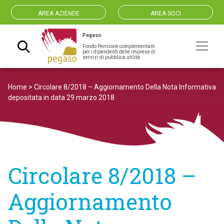
AREA AZIENDE
AREA SOCI
Pegaso
Fondo Pensione complementare
Navigazione principale
per i dipendenti delle imprese di
servizi di pubblica utilità
Home
>
Circolare 8/2018 – Aggiornamento Della Nota Informativa
depositata in data 29 marzo 2018
Circolare 8/2018 –
Aggiornamento