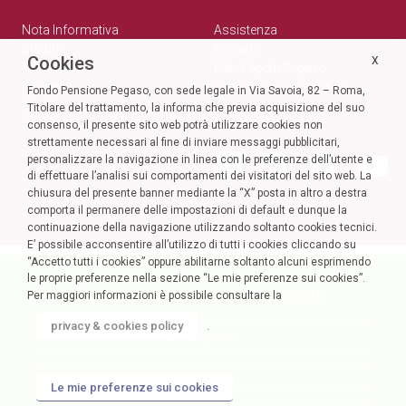
Nota Informativa
Assistenza
Statuto
Reclami
Cookies
X
Normativa
Rete Esperti Pegaso
Bilanci
Privacy e cookie policy
Fondo Pensione Pegaso, con sede legale in Via Savoia, 82 – Roma,
Modulistica
Titolare del trattamento, la informa che previa acquisizione del suo
Circolari
SOCIAL
consenso, il presente sito web potrà utilizzare cookies non
strettamente necessari al fine di inviare messaggi pubblicitari,
personalizzare la navigazione in linea con le preferenze dell’utente e
di effettuare l’analisi sui comportamenti dei visitatori del sito web. La
chiusura del presente banner mediante la “X” posta in altro a destra
comporta il permanere delle impostazioni di default e dunque la
continuazione della navigazione utilizzando soltanto cookies tecnici.
E’ possibile acconsentire all’utilizzo di tutti i cookies cliccando su
“Accetto tutti i cookies” oppure abilitarne soltanto alcuni esprimendo
le proprie preferenze nella sezione “Le mie preferenze sui cookies”.
Accedi alla tua Area Riservata
Per maggiori informazioni è possibile consultare la
privacy & cookies policy
.
AREA AZIENDE
AREA SOCI
Le mie preferenze sui cookies