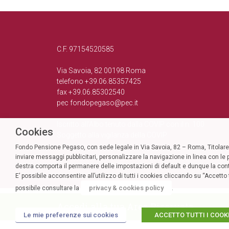
C.F. 97154520585
Via Savoia, 82 00198 Roma
telefono +39.06.85357425
fax +39.06.85302540
pec
fondopegaso@pec.it
Iscritto all’Albo tenuto dalla COVIP con il n. 100
Cookies
Soggetto alla vigilanza della COVIP
Fondo Pensione Pegaso, con sede legale in Via Savoia, 82 – Roma, Titolare d
inviare messaggi pubblicitari, personalizzare la navigazione in linea con le p
destra comporta il permanere delle impostazioni di default e dunque la con
E’ possibile acconsentire all’utilizzo di tutti i cookies cliccando su “Accet
privacy & cookies policy
possibile consultare la
.
Accedi alla tua Area Riservata
Le mie preferenze sui cookies
ACCETTO TUTTI I COOK