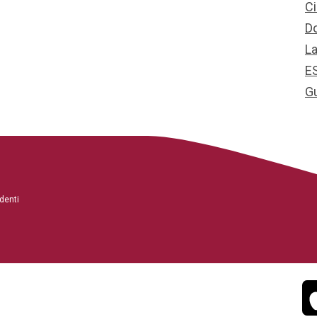
Ci
D
L
E
G
denti