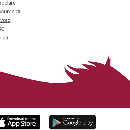
rcolare
ocumenti
avoro
SG
uida