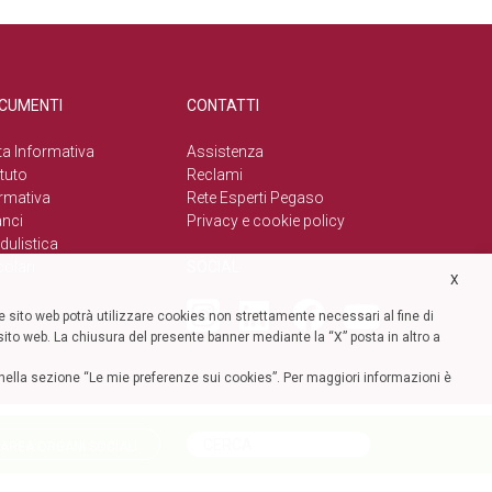
CUMENTI
CONTATTI
a Informativa
Assistenza
tuto
Reclami
rmativa
Rete Esperti Pegaso
anci
Privacy e cookie policy
ulistica
colari
SOCIAL
X
 sito web potrà utilizzare cookies non strettamente necessari al fine di
l sito web. La chiusura del presente banner mediante la “X” posta in altro a
ze nella sezione “Le mie preferenze sui cookies”. Per maggiori informazioni è
AREA ORGANI SOCIALI