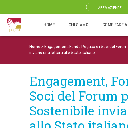
AREA AZIENDE
HOME
CHI SIAMO
COME FARE A
Navigazione principale
Home
>
Engagement, Fondo Pegaso e i Soci del Forum p
inviano una lettera allo Stato italiano
Engagement, Fon
Soci del Forum p
Sostenibile invi
allo Stato italian