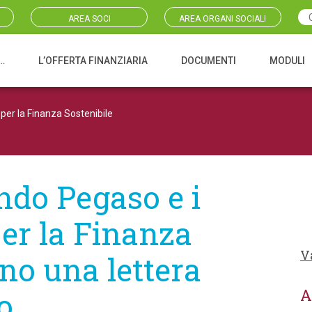
AREA SOCI
AREA ORGANI SOCIALI
…
L’OFFERTA FINANZIARIA
DOCUMENTI
MODULI
er la Finanza Sostenibile
do Pegaso e i
er la Finanza
V
ano una lettera
A
o