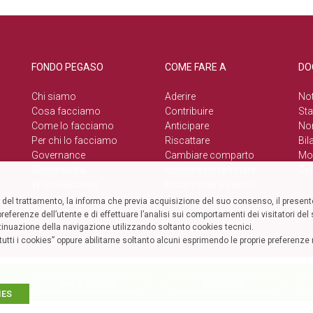
FONDO PEGASO
COME FARE A
DO
Chi siamo
Aderire
Not
Cosa facciamo
Contribuire
Sta
Come lo facciamo
Anticipare
No
Per chi lo facciamo
Riscattare
Bil
Governance
Cambiare comparto
Mod
Sostenibilità
Iscrivere un familiare
Cir
Whistleblowing
fiscalmente a carico
el trattamento, la informa che previa acquisizione del suo consenso, il presente
referenze dell’utente e di effettuare l’analisi sui comportamenti dei visitatori de
tinuazione della navigazione utilizzando soltanto cookies tecnici.
to tutti i cookies” oppure abilitarne soltanto alcuni esprimendo le proprie preferen
AREA AZIENDE
AREA SOCI
IES