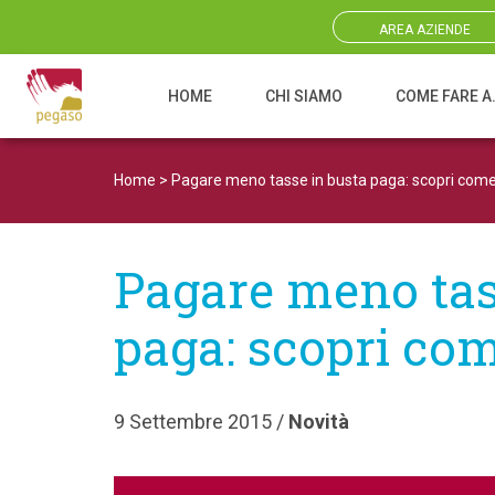
AREA AZIENDE
HOME
CHI SIAMO
COME FARE A
Navigazione principale
Home
>
Pagare meno tasse in busta paga: scopri com
Pagare meno tas
paga: scopri co
9 Settembre 2015 /
Novità