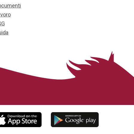
ocumenti
avoro
SG
uida