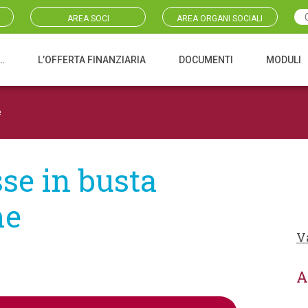
AREA SOCI
AREA ORGANI SOCIALI
…
L’OFFERTA FINANZIARIA
DOCUMENTI
MODULI
e
se in busta
me
V
A