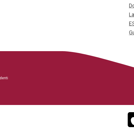
D
L
E
G
denti