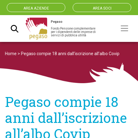
AREA AZIENDE
AREA SOCI
Pegaso
Fondo Pensione complementare
Navigazione principale
per i dipendenti delle imprese di
servizi di pubblica utilità
Home
>
Pegaso compie 18 anni dall’iscrizione all’albo Covip
Pegaso compie 18
anni dall’iscrizione
all’albo Covip