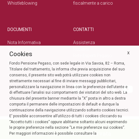
Whistleblowing
fiscalmente a carico
DOCUMENTI
CONTATTI
Nota Informativa
Assistenza
Statuto
Reclami
Cookies
X
Normativa
Rete Esperti Pegaso
Bilanci
Privacy e cookie policy
Fondo Pensione Pegaso, con sede legale in Via Savoia, 82 – Roma,
Modulistica
Titolare del trattamento, la informa che previa acquisizione del suo
Circolari
SOCIAL
consenso, il presente sito web potrà utilizzare cookies non
strettamente necessari al fine di inviare messaggi pubblicitari,
personalizzare la navigazione in linea con le preferenze dell’utente e
di effettuare l’analisi sui comportamenti dei visitatori del sito web. La
chiusura del presente banner mediante la “X” posta in altro a destra
comporta il permanere delle impostazioni di default e dunque la
continuazione della navigazione utilizzando soltanto cookies tecnici.
E’ possibile acconsentire all’utilizzo di tutti i cookies cliccando su
“Accetto tutti i cookies” oppure abilitarne soltanto alcuni esprimendo
le proprie preferenze nella sezione “Le mie preferenze sui cookies”.
Accedi alla tua Area Riservata
Per maggiori informazioni è possibile consultare la