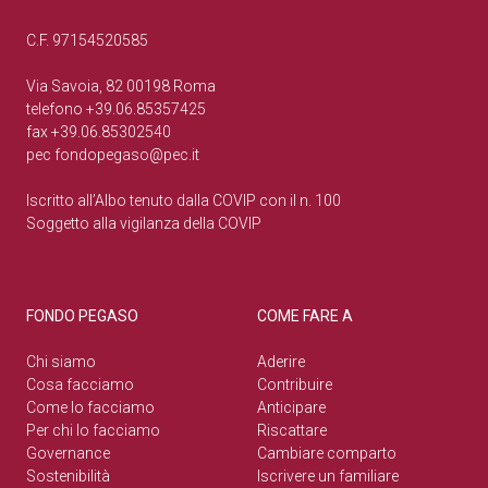
C.F. 97154520585
Via Savoia, 82 00198 Roma
telefono +39.06.85357425
fax +39.06.85302540
pec
fondopegaso@pec.it
Iscritto all’Albo tenuto dalla COVIP con il n. 100
Soggetto alla vigilanza della COVIP
FONDO PEGASO
COME FARE A
Chi siamo
Aderire
Cosa facciamo
Contribuire
Come lo facciamo
Anticipare
Per chi lo facciamo
Riscattare
Governance
Cambiare comparto
Sostenibilità
Iscrivere un familiare