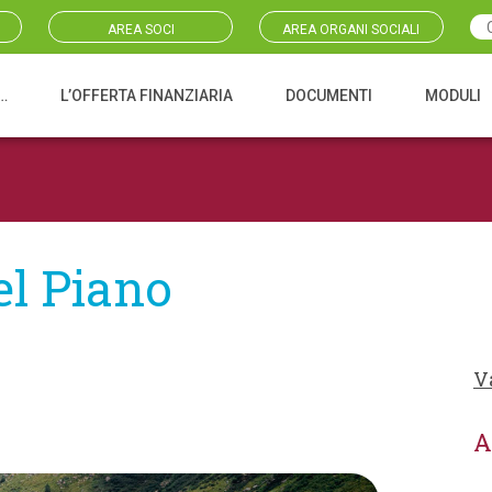
AREA SOCI
AREA ORGANI SOCIALI
…
L’OFFERTA FINANZIARIA
DOCUMENTI
MODULI
el Piano
V
A