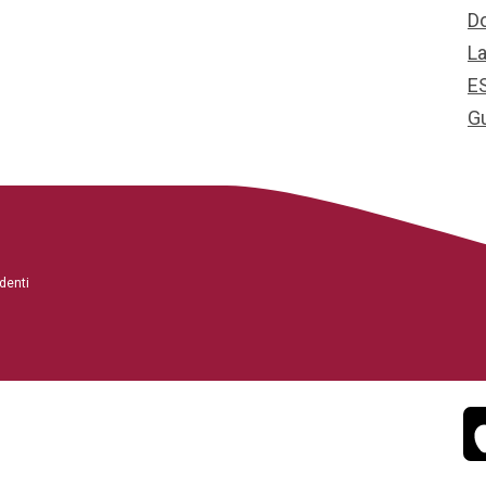
D
L
E
G
denti