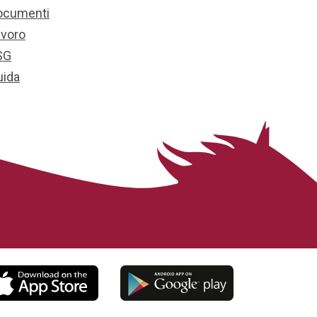
ocumenti
avoro
SG
uida