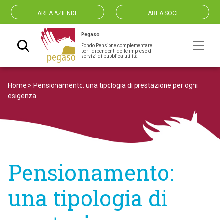
AREA AZIENDE
AREA SOCI
Pegaso
Fondo Pensione complementare
Navigazione principale
per i dipendenti delle imprese di
servizi di pubblica utilità
Home
>
Pensionamento: una tipologia di prestazione per ogni
esigenza
Pensionamento:
una tipologia di