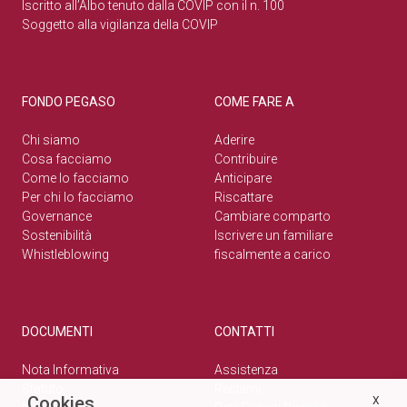
Iscritto all’Albo tenuto dalla COVIP con il n. 100
Soggetto alla vigilanza della COVIP
FONDO PEGASO
COME FARE A
Chi siamo
Aderire
Cosa facciamo
Contribuire
Come lo facciamo
Anticipare
Per chi lo facciamo
Riscattare
Governance
Cambiare comparto
Sostenibilità
Iscrivere un familiare
Whistleblowing
fiscalmente a carico
DOCUMENTI
CONTATTI
Nota Informativa
Assistenza
Statuto
Reclami
Cookies
X