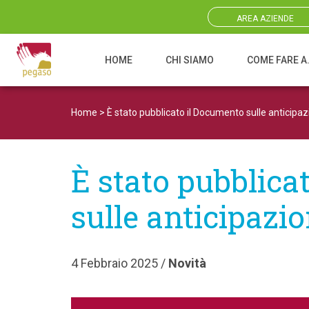
AREA AZIENDE
HOME
CHI SIAMO
COME FARE A
Navigazione principale
Home
>
È stato pubblicato il Documento sulle anticipaz
È stato pubblica
sulle anticipazi
4 Febbraio 2025 /
Novità