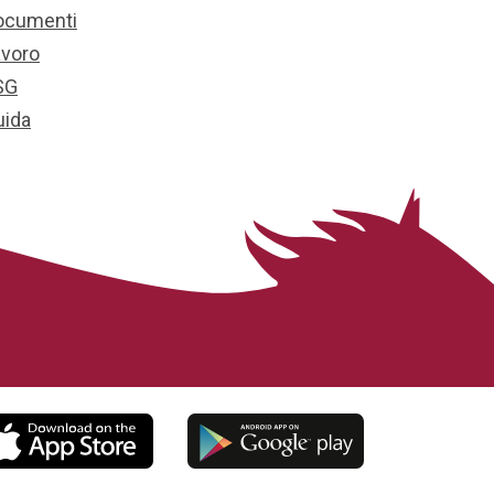
ocumenti
avoro
SG
uida