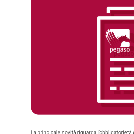
La principale novità riguarda l’obbligatorietà