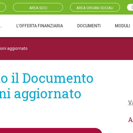
AREA SOCI
AREA ORGANI SOCIALI
…
L’OFFERTA FINANZIARIA
DOCUMENTI
MODULI
ioni aggiornato
to il Documento
oni aggiornato
V
A