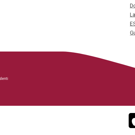
D
L
E
G
denti