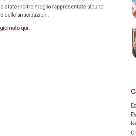
no state inoltre meglio rappresentate alcune
e delle anticipazioni.
iornato qui
.
C
F
Ev
No
Ci