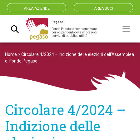
AREA AZIENDE
AREA SOCI
Pegaso
Fondo Pensione complementare
Navigazione principale
per i dipendenti delle imprese di
servizi di pubblica utilità
Home
>
Circolare 4/2024 – Indizione delle elezioni dell’Assemblea
di Fondo Pegaso
Circolare 4/2024 –
Indizione delle