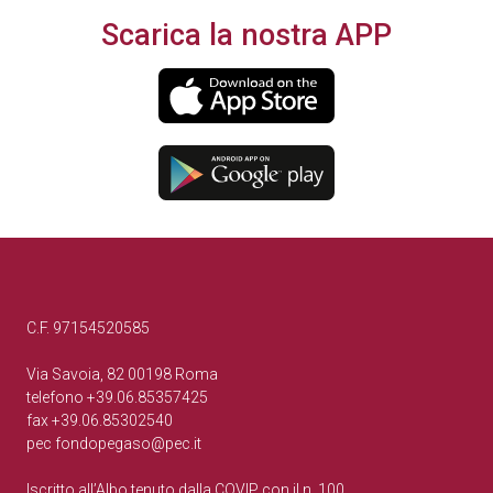
Scarica la nostra APP
C.F. 97154520585
Via Savoia, 82 00198 Roma
telefono +39.06.85357425
fax +39.06.85302540
pec
fondopegaso@pec.it
Iscritto all’Albo tenuto dalla COVIP con il n. 100