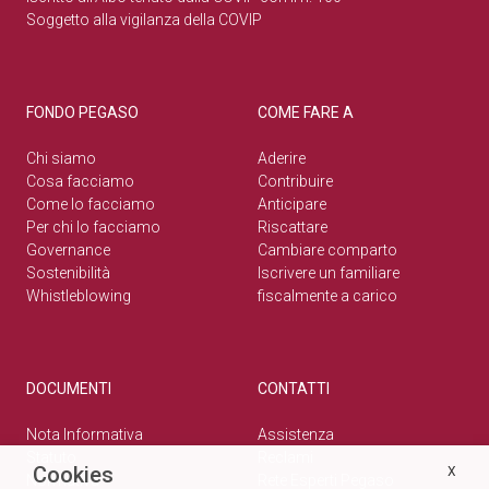
Soggetto alla vigilanza della COVIP
FONDO PEGASO
COME FARE A
Chi siamo
Aderire
Cosa facciamo
Contribuire
Come lo facciamo
Anticipare
Per chi lo facciamo
Riscattare
Governance
Cambiare comparto
Sostenibilità
Iscrivere un familiare
Whistleblowing
fiscalmente a carico
DOCUMENTI
CONTATTI
Nota Informativa
Assistenza
Statuto
Reclami
Cookies
X
Normativa
Rete Esperti Pegaso