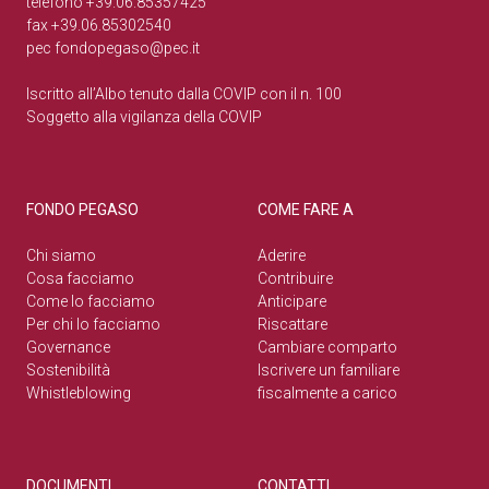
telefono +39.06.85357425
fax +39.06.85302540
pec
fondopegaso@pec.it
Iscritto all’Albo tenuto dalla COVIP con il n. 100
Soggetto alla vigilanza della COVIP
FONDO PEGASO
COME FARE A
Chi siamo
Aderire
Cosa facciamo
Contribuire
Come lo facciamo
Anticipare
Per chi lo facciamo
Riscattare
Governance
Cambiare comparto
Sostenibilità
Iscrivere un familiare
Whistleblowing
fiscalmente a carico
DOCUMENTI
CONTATTI