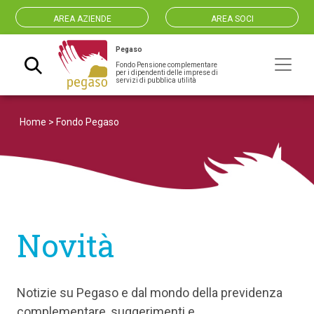
AREA AZIENDE
AREA SOCI
Pegaso
Fondo Pensione complementare
Navigazione principale
per i dipendenti delle imprese di
servizi di pubblica utilità
Home
>
Fondo Pegaso
Novità
Notizie su Pegaso e dal mondo della previdenza
complementare, suggerimenti e