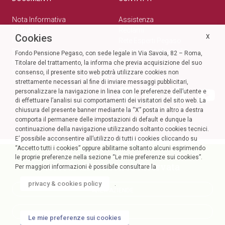
Nota Informativa
Assistenza
Statuto
Reclami
Cookies
X
Normativa
Rete Esperti Pegaso
Bilanci
Privacy e cookie policy
Fondo Pensione Pegaso, con sede legale in Via Savoia, 82 – Roma,
Modulistica
Titolare del trattamento, la informa che previa acquisizione del suo
Circolari
SOCIAL
consenso, il presente sito web potrà utilizzare cookies non
strettamente necessari al fine di inviare messaggi pubblicitari,
personalizzare la navigazione in linea con le preferenze dell’utente e
di effettuare l’analisi sui comportamenti dei visitatori del sito web. La
chiusura del presente banner mediante la “X” posta in altro a destra
comporta il permanere delle impostazioni di default e dunque la
continuazione della navigazione utilizzando soltanto cookies tecnici.
E’ possibile acconsentire all’utilizzo di tutti i cookies cliccando su
“Accetto tutti i cookies” oppure abilitarne soltanto alcuni esprimendo
le proprie preferenze nella sezione “Le mie preferenze sui cookies”.
Accedi alla tua Area Riservata
Per maggiori informazioni è possibile consultare la
privacy & cookies policy
.
AREA AZIENDE
AREA SOCI
Le mie preferenze sui cookies