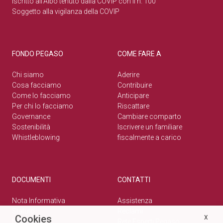
Iscritto all’Albo tenuto dalla COVIP con il n. 100
Soggetto alla vigilanza della COVIP
FONDO PEGASO
COME FARE A
Chi siamo
Aderire
Cosa facciamo
Contribuire
Come lo facciamo
Anticipare
Per chi lo facciamo
Riscattare
Governance
Cambiare comparto
Sostenibilità
Iscrivere un familiare
Whistleblowing
fiscalmente a carico
DOCUMENTI
CONTATTI
Nota Informativa
Assistenza
Statuto
Reclami
Cookies
X
Normativa
Rete Esperti Pegaso