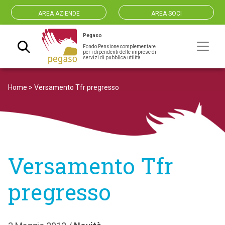
AREA AZIENDE
AREA SOCI
Pegaso
Fondo Pensione complementare
Navigazione principale
per i dipendenti delle imprese di
servizi di pubblica utilità
Home
>
Versamento Tfr pregresso
Versamento Tfr
pregresso