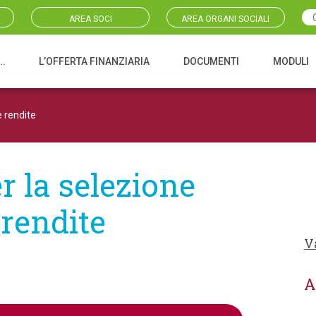
AREA SOCI
AREA ORGANI SOCIALI
…
L’OFFERTA FINANZIARIA
DOCUMENTI
MODULI
e rendite
r la selezione
 rendite
V
A