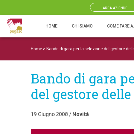
AREA AZIENDE
HOME
CHI SIAMO
COME FARE A
Navigazione principale
Home
>
Bando di gara per la selezione del gestore dell
Bando di gara pe
del gestore delle
19 Giugno 2008 /
Novità