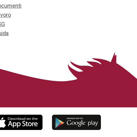
ocumenti
avoro
SG
uida