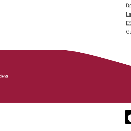
D
L
E
G
denti