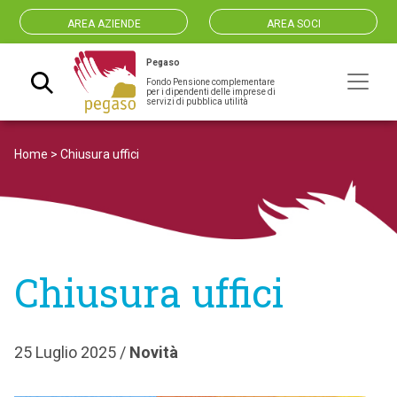
AREA AZIENDE
AREA SOCI
Pegaso
Fondo Pensione complementare
Navigazione principale
per i dipendenti delle imprese di
servizi di pubblica utilità
Home
>
Chiusura uffici
Chiusura uffici
25 Luglio 2025 /
Novità