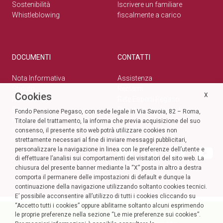
Sostenibilità
Iscrivere un familiare
Whistleblowing
fiscalmente a carico
DOCUMENTI
CONTATTI
Nota Informativa
Assistenza
Statuto
Reclami
Cookies
X
Normativa
Rete Esperti Pegaso
Bilanci
Privacy e cookie policy
Fondo Pensione Pegaso, con sede legale in Via Savoia, 82 – Roma,
Modulistica
Titolare del trattamento, la informa che previa acquisizione del suo
Circolari
SOCIAL
consenso, il presente sito web potrà utilizzare cookies non
strettamente necessari al fine di inviare messaggi pubblicitari,
personalizzare la navigazione in linea con le preferenze dell’utente e
di effettuare l’analisi sui comportamenti dei visitatori del sito web. La
chiusura del presente banner mediante la “X” posta in altro a destra
comporta il permanere delle impostazioni di default e dunque la
continuazione della navigazione utilizzando soltanto cookies tecnici.
E’ possibile acconsentire all’utilizzo di tutti i cookies cliccando su
“Accetto tutti i cookies” oppure abilitarne soltanto alcuni esprimendo
le proprie preferenze nella sezione “Le mie preferenze sui cookies”.