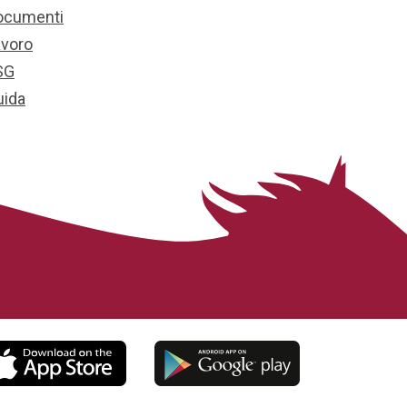
ocumenti
avoro
SG
uida