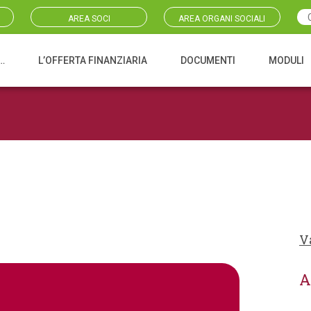
AREA SOCI
AREA ORGANI SOCIALI
…
L’OFFERTA FINANZIARIA
DOCUMENTI
MODULI
V
A