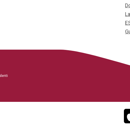
D
L
E
G
denti