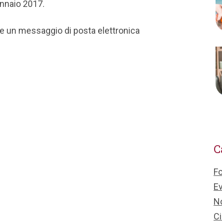
ennaio 2017.
re un messaggio di posta elettronica
C
F
Ev
No
Ci