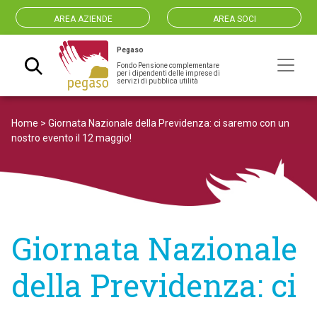
AREA AZIENDE
AREA SOCI
Pegaso
Fondo Pensione complementare
Navigazione principale
per i dipendenti delle imprese di
servizi di pubblica utilità
Home
>
Giornata Nazionale della Previdenza: ci saremo con un
nostro evento il 12 maggio!
Giornata Nazionale
della Previdenza: ci