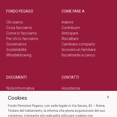
FONDO PEGASO
COME FARE A
Chi siamo
Aderire
Cosa facciamo
Contribuire
Come lo facciamo
Anticipare
Per chi lo facciamo
Riscattare
Governance
Cambiare comparto
Sostenibilità
Iscrivere un familiare
Whistleblowing
fiscalmente a carico
DOCUMENTI
CONTATTI
Nota Informativa
Assistenza
Statuto
Reclami
Cookies
X
Normativa
Rete Esperti Pegaso
Bilanci
Privacy e cookie policy
Fondo Pensione Pegaso, con sede legale in Via Savoia, 82 – Roma,
Modulistica
Titolare del trattamento, la informa che previa acquisizione del suo
Circolari
SOCIAL
consenso, il presente sito web potrà utilizzare cookies non