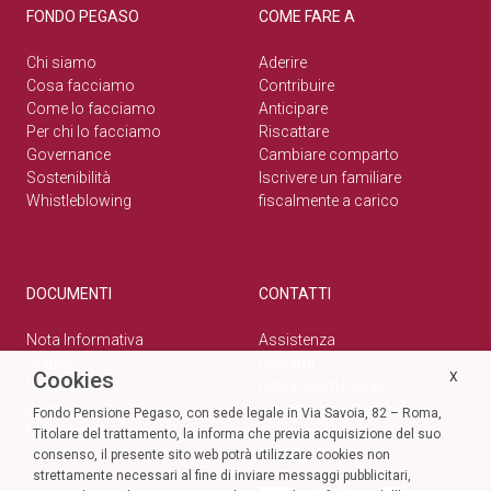
FONDO PEGASO
COME FARE A
Chi siamo
Aderire
Cosa facciamo
Contribuire
Come lo facciamo
Anticipare
Per chi lo facciamo
Riscattare
Governance
Cambiare comparto
Sostenibilità
Iscrivere un familiare
Whistleblowing
fiscalmente a carico
DOCUMENTI
CONTATTI
Nota Informativa
Assistenza
Statuto
Reclami
Cookies
X
Normativa
Rete Esperti Pegaso
Bilanci
Privacy e cookie policy
Fondo Pensione Pegaso, con sede legale in Via Savoia, 82 – Roma,
Modulistica
Titolare del trattamento, la informa che previa acquisizione del suo
Circolari
SOCIAL
consenso, il presente sito web potrà utilizzare cookies non
strettamente necessari al fine di inviare messaggi pubblicitari,