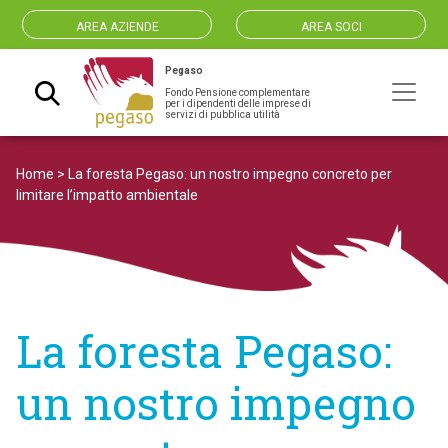
AREA AZIENDE
AREA SOCI
Pegaso
Fondo Pensione complementare
Navigazione principale
per i dipendenti delle imprese di
servizi di pubblica utilità
Home
>
La foresta Pegaso: un nostro impegno concreto per
limitare l’impatto ambientale
La foresta Pegaso:
un nostro impegno