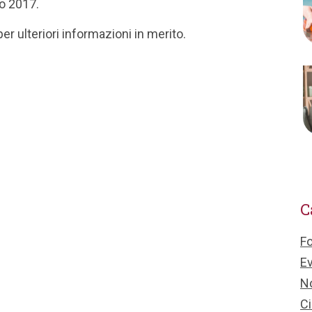
no 2017.
er ulteriori informazioni in merito.
C
F
Ev
No
Ci