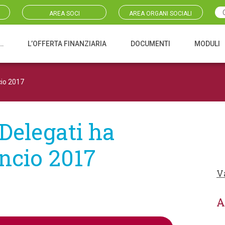
AREA SOCI
AREA ORGANI SOCIALI
…
L’OFFERTA FINANZIARIA
DOCUMENTI
MODULI
cio 2017
Delegati ha
ancio 2017
V
A