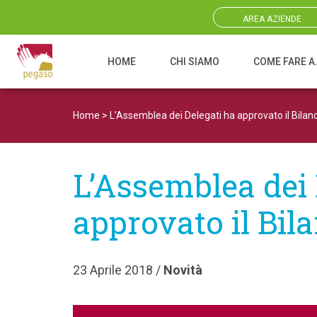
AREA AZIENDE
HOME
CHI SIAMO
COME FARE A
Navigazione principale
Home
>
L’Assemblea dei Delegati ha approvato il Bilan
L’Assemblea dei 
approvato il Bil
23 Aprile 2018 /
Novità