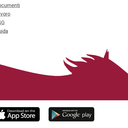
ocumenti
avoro
SG
uida