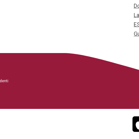
D
L
E
G
denti