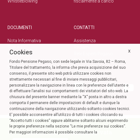
Whistleblowing
fiscalmente a carico
DOCUMENTI
CONTATTI
Nota Informativa
Assistenza
Statuto
Reclami
Cookies
X
Normativa
Rete Esperti Pegaso
Bilanci
Privacy e cookie policy
Fondo Pensione Pegaso, con sede legale in Via Savoia, 82 – Roma,
Modulistica
Titolare del trattamento, la informa che previa acquisizione del suo
Circolari
SOCIAL
consenso, il presente sito web potrà utilizzare cookies non
strettamente necessari al fine di inviare messaggi pubblicitari,
personalizzare la navigazione in linea con le preferenze dell’utente e
di effettuare l’analisi sui comportamenti dei visitatori del sito web. La
chiusura del presente banner mediante la “X” posta in altro a destra
comporta il permanere delle impostazioni di default e dunque la
continuazione della navigazione utilizzando soltanto cookies tecnici.
E’ possibile acconsentire all’utilizzo di tutti i cookies cliccando su
“Accetto tutti i cookies” oppure abilitarne soltanto alcuni esprimendo
le proprie preferenze nella sezione “Le mie preferenze sui cookies”.
Accedi alla tua Area Riservata
Per maggiori informazioni è possibile consultare la