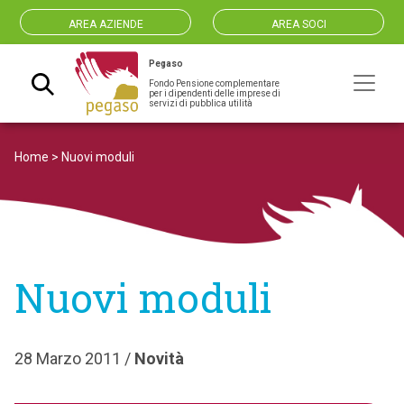
AREA AZIENDE
AREA SOCI
Pegaso
Fondo Pensione complementare
Navigazione principale
per i dipendenti delle imprese di
servizi di pubblica utilità
Home
>
Nuovi moduli
Nuovi moduli
28 Marzo 2011 /
Novità