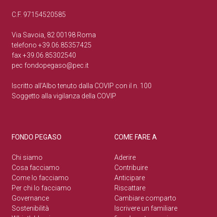
C.F. 97154520585
Via Savoia, 82 00198 Roma
telefono +39.06.85357425
fax +39.06.85302540
pec
fondopegaso@pec.it
Iscritto all’Albo tenuto dalla COVIP con il n. 100
Soggetto alla vigilanza della COVIP
FONDO PEGASO
COME FARE A
Chi siamo
Aderire
Cosa facciamo
Contribuire
Come lo facciamo
Anticipare
Per chi lo facciamo
Riscattare
Governance
Cambiare comparto
Sostenibilità
Iscrivere un familiare