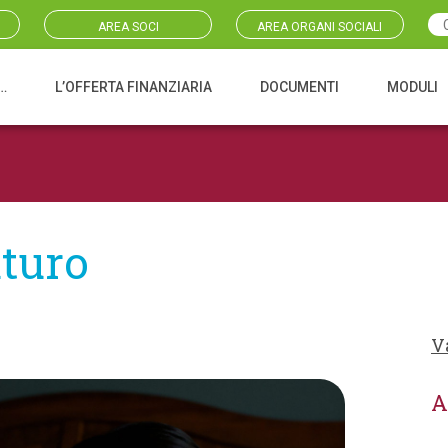
AREA SOCI
AREA ORGANI SOCIALI
…
L’OFFERTA FINANZIARIA
DOCUMENTI
MODULI
uturo
V
A