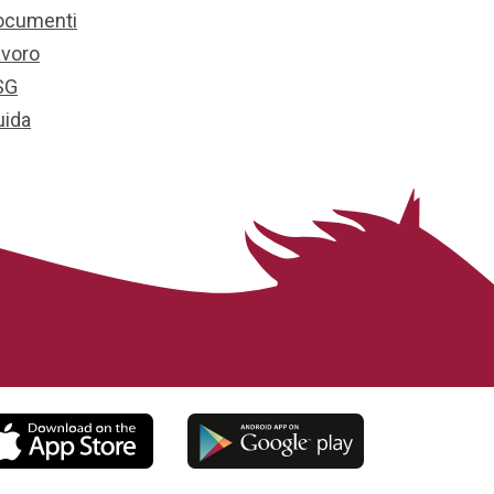
ocumenti
avoro
SG
uida