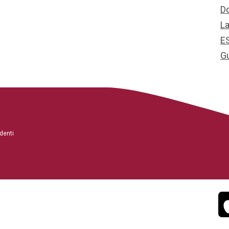
D
L
E
G
denti