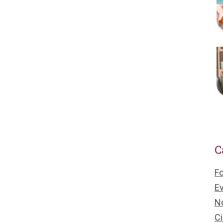
C
F
Ev
No
Ci