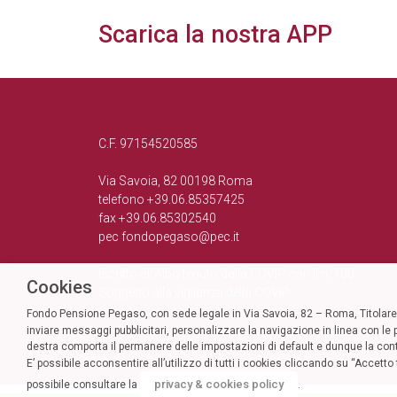
Scarica la nostra APP
C.F. 97154520585
Via Savoia, 82 00198 Roma
telefono +39.06.85357425
fax +39.06.85302540
pec
fondopegaso@pec.it
Iscritto all’Albo tenuto dalla COVIP con il n. 100
Cookies
Soggetto alla vigilanza della COVIP
Fondo Pensione Pegaso, con sede legale in Via Savoia, 82 – Roma, Titolare d
inviare messaggi pubblicitari, personalizzare la navigazione in linea con le p
destra comporta il permanere delle impostazioni di default e dunque la con
E’ possibile acconsentire all’utilizzo di tutti i cookies cliccando su “Accet
privacy & cookies policy
possibile consultare la
.