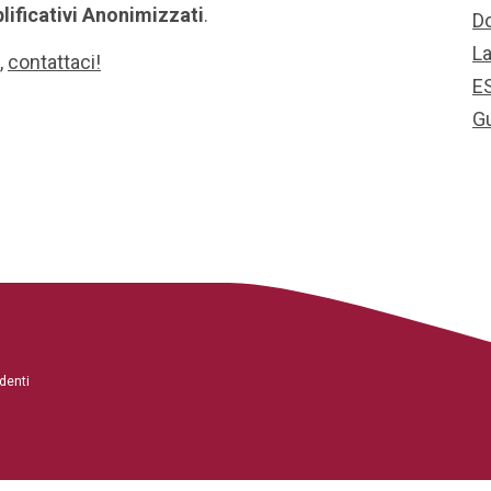
lificativi Anonimizzati
.
D
L
,
contattaci!
E
G
denti