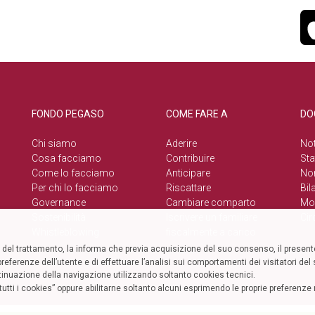
FONDO PEGASO
COME FARE A
DO
Chi siamo
Aderire
Not
Cosa facciamo
Contribuire
Sta
Come lo facciamo
Anticipare
No
Per chi lo facciamo
Riscattare
Bil
Governance
Cambiare comparto
Mod
Sostenibilità
Iscrivere un familiare
Cir
Whistleblowing
fiscalmente a carico
el trattamento, la informa che previa acquisizione del suo consenso, il presente
referenze dell’utente e di effettuare l’analisi sui comportamenti dei visitatori de
tinuazione della navigazione utilizzando soltanto cookies tecnici.
to tutti i cookies” oppure abilitarne soltanto alcuni esprimendo le proprie preferen