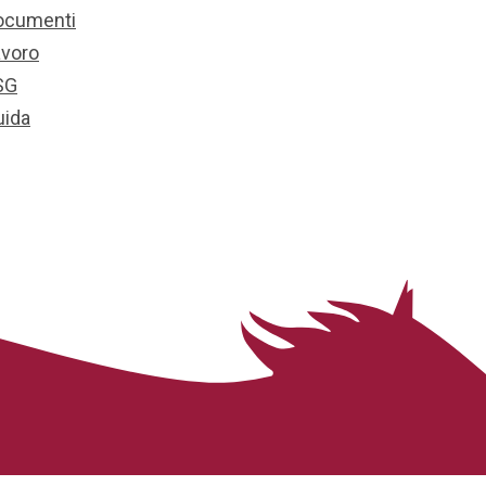
ocumenti
avoro
SG
uida