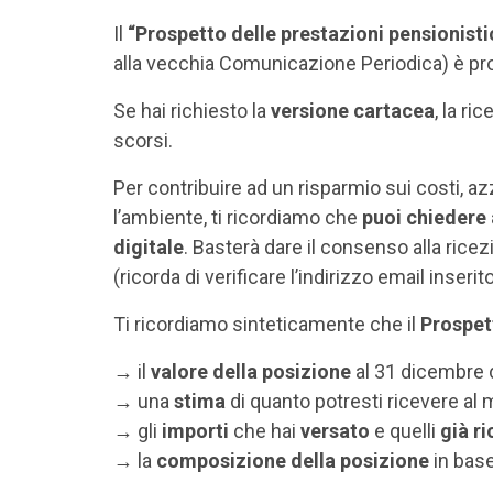
Il
“Prospetto delle prestazioni pensionist
alla vecchia Comunicazione Periodica) è pro
Se hai richiesto la
versione cartacea
, la ri
scorsi.
Per contribuire ad un risparmio sui costi, a
l’ambiente, ti ricordiamo che
puoi chiedere 
digitale
. Basterà dare il consenso alla rice
(ricorda di verificare l’indirizzo email inserito
Ti ricordiamo sinteticamente che il
Prospet
→ il
valore della posizione
al 31 dicembre 
→ una
stima
di quanto potresti ricevere al
→ gli
importi
che hai
versato
e quelli
già ri
→ la
composizione della posizione
in base