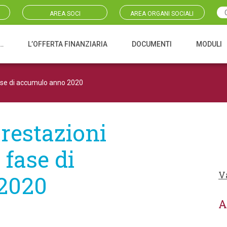
AREA SOCI
AREA ORGANI SOCIALI
…
L’OFFERTA FINANZIARIA
DOCUMENTI
MODULI
fase di accumulo anno 2020
prestazioni
 fase di
V
2020
A