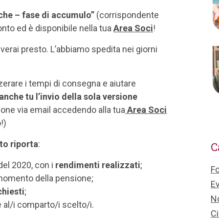
iche – fase di accumulo”
(corrispondente
nto ed è disponibile nella tua
Area Soci
!
ceverai presto. L’abbiamo spedita nei giorni
zzerare i tempi di consegna e aiutare
anche tu l’invio della sola versione
zione via email accedendo alla tua
Area Soci
!)
to riporta
:
C
del 2020, con i
rendimenti realizzati
;
F
 momento della pensione;
Ev
chiesti
;
No
 al/i comparto/i scelto/i.
Ci