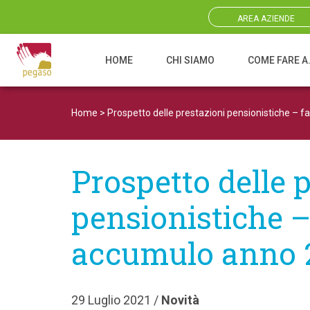
AREA AZIENDE
HOME
CHI SIAMO
COME FARE A
Navigazione principale
Home
>
Prospetto delle prestazioni pensionistiche – 
Prospetto delle 
pensionistiche –
accumulo anno 
29 Luglio 2021 /
Novità